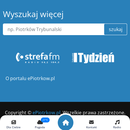
Wyszukaj więcej
szukaj
O portalu ePiotrkow.pl
Copyright ©
ePiotrkow.pl
. Wszelkie prawa zastrzeżone.
21°C
Wykonanie
xnc.pl
Dla Ciebie
Pogoda
Kontakt
Radio