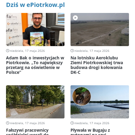
Dziś w ePiotrkow.pl
niedziela, 17 maja 2026
niedziela, 17 maja 2026
Adam Bak o inwestycjach w
Na lotnisku Aeroklubu
Piotrkowie. „To największy
Ziemi Piotrkowskiej trwa
przetarg na oświetlenie w
budowa drogi kołowania
Polsce”
DK-C
niedziela, 17 maja 2026
niedziela, 17 maja 2026
Fałszywi pracownicy
Pływała w Bugaju z
spółdzielni weszli do
pytonami na szyi.