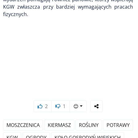
KGW zwłaszcza przy bardziej wymagających pracach
fizycznych.
2
1
😊
MOSZCZENICA
KIERMASZ
ROŚLINY
POTRAWY
KGW
OGRODY
KOŁO GOSPODYŃ WIEJSKICH