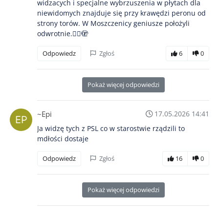
widzacych i specjalne wybrzuszenia w płytach dla
niewidomych znajduje się przy krawędzi peronu od
strony torów. W Moszczenicy geniusze położyli
odwrotnie.😮‍💨🫣
Odpowiedz
Zgłoś
6
0
Pokaż więcej odpowiedzi
~Epi
17.05.2026 14:41
Ja widzę tych z PSL co w starostwie rządzili to
mdłości dostaje
Odpowiedz
Zgłoś
16
0
Pokaż więcej odpowiedzi