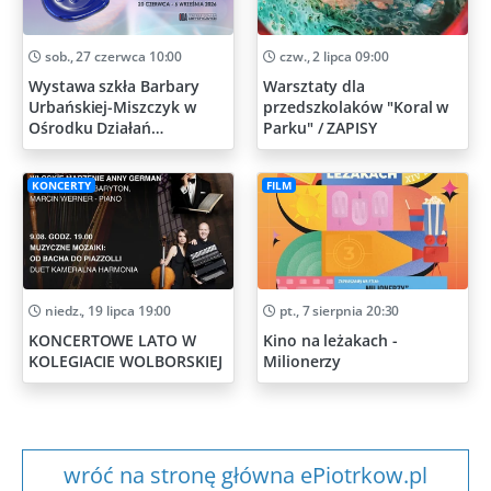
sob., 27 czerwca 10:00
czw., 2 lipca 09:00
Wystawa szkła Barbary
Warsztaty dla
Urbańskiej-Miszczyk w
przedszkolaków "Koral w
Ośrodku Działań
Parku" / ZAPISY
Artystycznych
KONCERTY
FILM
niedz., 19 lipca 19:00
pt., 7 sierpnia 20:30
KONCERTOWE LATO W
Kino na leżakach -
KOLEGIACIE WOLBORSKIEJ
Milionerzy
wróć na stronę główna ePiotrkow.pl