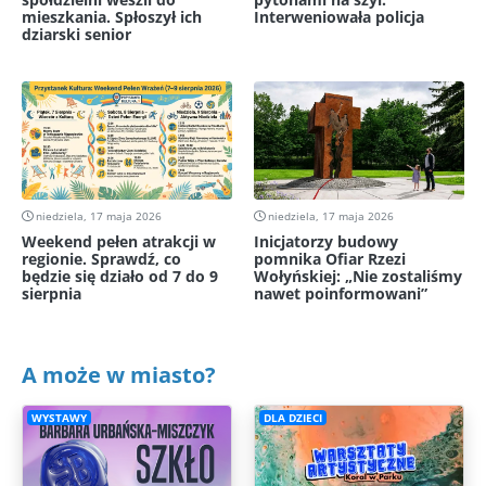
mieszkania. Spłoszył ich
Interweniowała policja
dziarski senior
niedziela, 17 maja 2026
niedziela, 17 maja 2026
Weekend pełen atrakcji w
Inicjatorzy budowy
regionie. Sprawdź, co
pomnika Ofiar Rzezi
będzie się działo od 7 do 9
Wołyńskiej: „Nie zostaliśmy
sierpnia
nawet poinformowani”
A może w miasto?
WYSTAWY
DLA DZIECI