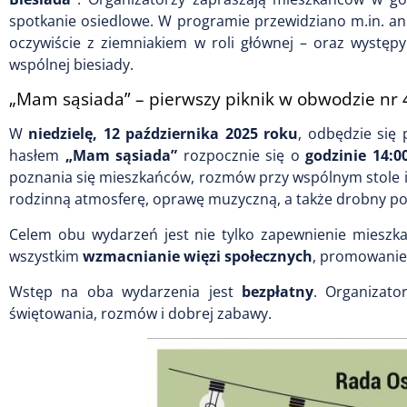
spotkanie osiedlowe. W programie przewidziano m.in. ani
oczywiście z ziemniakiem w roli głównej – oraz występy
wspólnej biesiady.
„Mam sąsiada” – pierwszy piknik w obwodzie nr 
W
niedzielę, 12 października 2025 roku
, odbędzie się
hasłem
„Mam sąsiada”
rozpocznie się o
godzinie 14:0
poznania się mieszkańców, rozmów przy wspólnym stole i 
rodzinną atmosferę, oprawę muzyczną, a także drobny poczę
Celem obu wydarzeń jest nie tylko zapewnienie mieszk
wszystkim
wzmacnianie więzi społecznych
, promowanie 
Wstęp na oba wydarzenia jest
bezpłatny
. Organizato
świętowania, rozmów i dobrej zabawy.