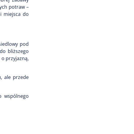
nych potraw –
i miejsca do
siedlowy pod
do bliższego
 o przyjazną,
, ale przede
do wspólnego