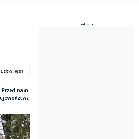
reklama
reklama
udostępnij
. Przed nami
Województwa
.