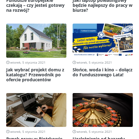
Fundusze Europejskie
Jaki laptop poleasingowy
czekają – czy jesteś gotowy
będzie najlepszy do pracy w
na rozwój?
biurze?
wtorek, 5 stycznia 2021
wtorek, 5 stycznia 2021
Jak wybrać projekt domu z
Słońce, woda i kino – dołącz
katalogu? Przewodnik po
do Funduszowego Lata!
ofercie producentów
wtorek, 5 stycznia 2021
wtorek, 5 stycznia 2021
Rynek pracy w Piotrkowie
Uzależnienie od hazardu –