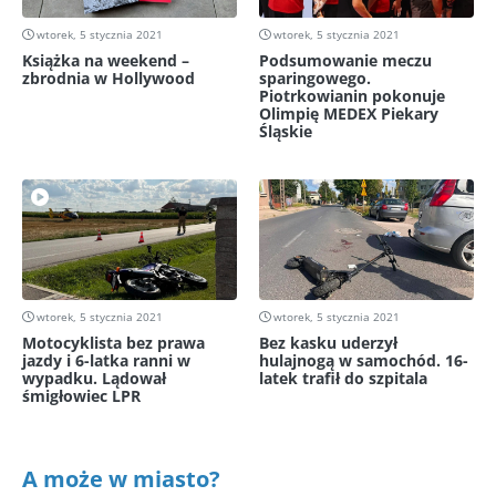
wtorek, 5 stycznia 2021
wtorek, 5 stycznia 2021
Książka na weekend –
Podsumowanie meczu
zbrodnia w Hollywood
sparingowego.
Piotrkowianin pokonuje
Olimpię MEDEX Piekary
Śląskie
wtorek, 5 stycznia 2021
wtorek, 5 stycznia 2021
Motocyklista bez prawa
Bez kasku uderzył
jazdy i 6-latka ranni w
hulajnogą w samochód. 16-
wypadku. Lądował
latek trafił do szpitala
śmigłowiec LPR
A może w miasto?