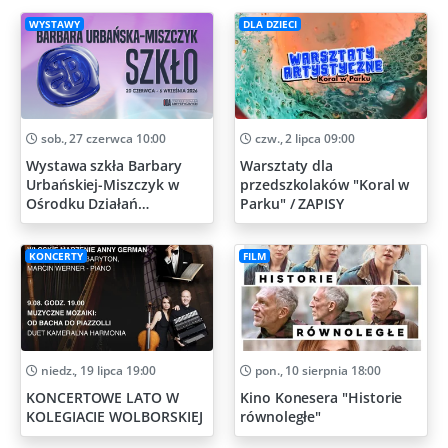
WYSTAWY
DLA DZIECI
sob., 27 czerwca 10:00
czw., 2 lipca 09:00
Wystawa szkła Barbary
Warsztaty dla
Urbańskiej-Miszczyk w
przedszkolaków "Koral w
Ośrodku Działań
Parku" / ZAPISY
Artystycznych
KONCERTY
FILM
niedz., 19 lipca 19:00
pon., 10 sierpnia 18:00
KONCERTOWE LATO W
Kino Konesera "Historie
KOLEGIACIE WOLBORSKIEJ
równoległe"