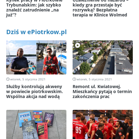
Trybunalskim: jak szybko
kiedy gra przestaje być
znaleźć zatrudnienie „na
rozrywką? Bezpłatna
już”?
terapia w Klinice Wolmed
Dziś w ePiotrkow.pl
wtorek, 5 stycznia 2021
wtorek, 5 stycznia 2021
Służby kontrolują akweny
Remont ul. Kwiatowej.
w powiecie piotrkowskim.
Mieszkańcy pytają o termin
Wspólna akcja nad wodą
zakończenia prac