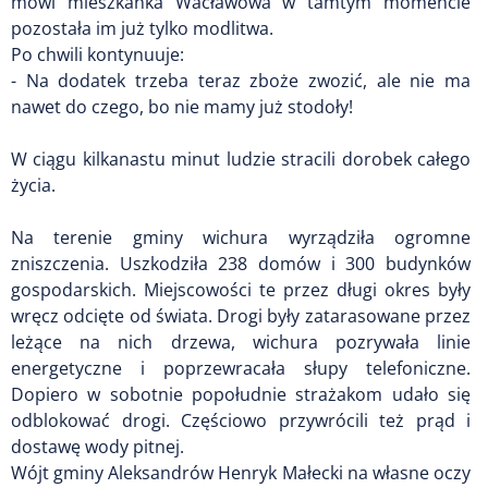
mówi mieszkanka Wacławowa w tamtym momencie
pozostała im już tylko modlitwa.
Po chwili kontynuuje:
- Na dodatek trzeba teraz zboże zwozić, ale nie ma
nawet do czego, bo nie mamy już stodoły!
W ciągu kilkanastu minut ludzie stracili dorobek całego
życia.
Na terenie gminy wichura wyrządziła ogromne
zniszczenia. Uszkodziła 238 domów i 300 budynków
gospodarskich. Miejscowości te przez długi okres były
wręcz odcięte od świata. Drogi były zatarasowane przez
leżące na nich drzewa, wichura pozrywała linie
energetyczne i poprzewracała słupy telefoniczne.
Dopiero w sobotnie popołudnie strażakom udało się
odblokować drogi. Częściowo przywrócili też prąd i
dostawę wody pitnej.
Wójt gminy Aleksandrów Henryk Małecki na własne oczy