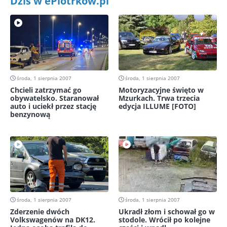
Dziś w ePiotrkow.pl
środa, 1 sierpnia 2007
środa, 1 sierpnia 2007
Chcieli zatrzymać go
Motoryzacyjne święto w
obywatelsko. Staranował
Mzurkach. Trwa trzecia
auto i uciekł przez stację
edycja ILLUME [FOTO]
benzynową
środa, 1 sierpnia 2007
środa, 1 sierpnia 2007
Zderzenie dwóch
Ukradł złom i schował go w
Volkswagenów na DK12.
stodole. Wrócił po kolejne