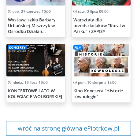
sob., 27 czerwca 10:00
czw., 2 lipca 09:00
Wystawa szkła Barbary
Warsztaty dla
Urbańskiej-Miszczyk w
przedszkolaków "Koral w
Ośrodku Działań
Parku" / ZAPISY
Artystycznych
KONCERTY
FILM
niedz., 19 lipca 19:00
pon., 10 sierpnia 18:00
KONCERTOWE LATO W
Kino Konesera "Historie
KOLEGIACIE WOLBORSKIEJ
równoległe"
wróć na stronę główna ePiotrkow.pl