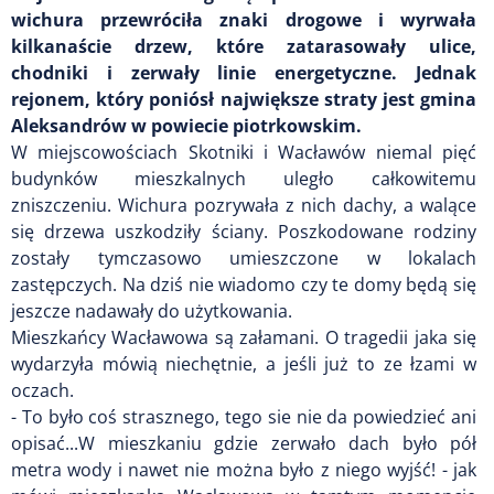
wichura przewróciła znaki drogowe i wyrwała
kilkanaście drzew, które zatarasowały ulice,
chodniki i zerwały linie energetyczne. Jednak
rejonem, który poniósł największe straty jest gmina
Aleksandrów w powiecie piotrkowskim.
W miejscowościach Skotniki i Wacławów niemal pięć
budynków mieszkalnych uległo całkowitemu
zniszczeniu. Wichura pozrywała z nich dachy, a walące
się drzewa uszkodziły ściany. Poszkodowane rodziny
zostały tymczasowo umieszczone w lokalach
zastępczych. Na dziś nie wiadomo czy te domy będą się
jeszcze nadawały do użytkowania.
Mieszkańcy Wacławowa są załamani. O tragedii jaka się
wydarzyła mówią niechętnie, a jeśli już to ze łzami w
oczach.
- To było coś strasznego, tego sie nie da powiedzieć ani
opisać...W mieszkaniu gdzie zerwało dach było pół
metra wody i nawet nie można było z niego wyjść! - jak