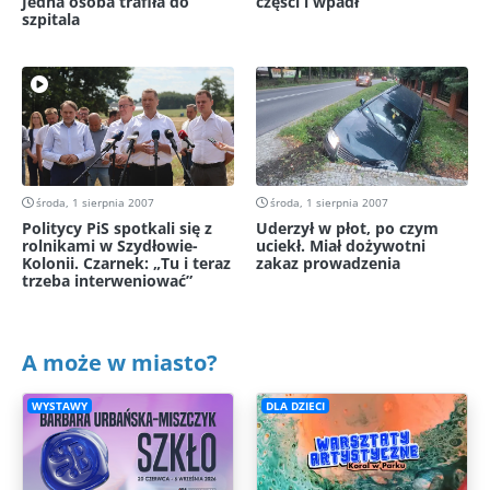
Jedna osoba trafiła do
części i wpadł
szpitala
środa, 1 sierpnia 2007
środa, 1 sierpnia 2007
Politycy PiS spotkali się z
Uderzył w płot, po czym
rolnikami w Szydłowie-
uciekł. Miał dożywotni
Kolonii. Czarnek: „Tu i teraz
zakaz prowadzenia
trzeba interweniować”
A może w miasto?
WYSTAWY
DLA DZIECI