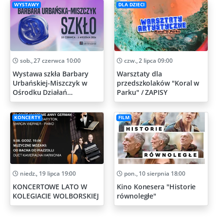
WYSTAWY
DLA DZIECI
sob., 27 czerwca 10:00
czw., 2 lipca 09:00
Wystawa szkła Barbary
Warsztaty dla
Urbańskiej-Miszczyk w
przedszkolaków "Koral w
Ośrodku Działań
Parku" / ZAPISY
Artystycznych
KONCERTY
FILM
niedz., 19 lipca 19:00
pon., 10 sierpnia 18:00
KONCERTOWE LATO W
Kino Konesera "Historie
KOLEGIACIE WOLBORSKIEJ
równoległe"