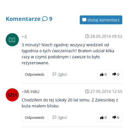
Komentarze
9
dodaj komentarz
~:(
28.05.2014 09:52
3 minuty? Niech zgadnę: wszyscy wiedzieli od
tygodnia o tych ćwiczeniach? Brałem udział kilka
razy w czymś podobnym i zawsze to było
reżyserowane.
Odpowiedz
Zgłoś
0
0
~MI-HAU
27.05.2014 12:55
Chodziłem do tej szkoły 20 lat temu. Z Zalesickiej z
buta miałem blisko.
Odpowiedz
Zgłoś
0
0