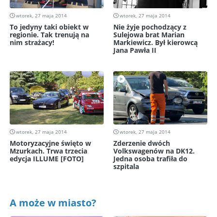
wtorek, 27 maja 2014
wtorek, 27 maja 2014
To jedyny taki obiekt w
Nie żyje pochodzący z
regionie. Tak trenują na
Sulejowa brat Marian
nim strażacy!
Markiewicz. Był kierowcą
Jana Pawła II
wtorek, 27 maja 2014
wtorek, 27 maja 2014
Motoryzacyjne święto w
Zderzenie dwóch
Mzurkach. Trwa trzecia
Volkswagenów na DK12.
edycja ILLUME [FOTO]
Jedna osoba trafiła do
szpitala
A może w miasto?