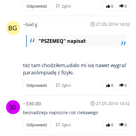
Odpowiedz
Zgłoś
0
0
~bad g
27.05.2014 14:02
"PSZEMEQ" napisał:
też tam chodziłem,udało mi się nawet wygrać
paraolimpiadę z fizyki.
Odpowiedz
Zgłoś
0
0
~330-00
27.05.2014 14:52
beznadzieja napiszcie coś ciekawego
Odpowiedz
Zgłoś
0
0