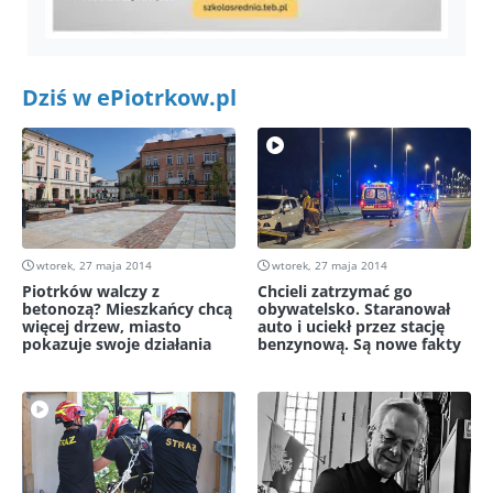
Dziś w ePiotrkow.pl
wtorek, 27 maja 2014
wtorek, 27 maja 2014
Piotrków walczy z
Chcieli zatrzymać go
betonozą? Mieszkańcy chcą
obywatelsko. Staranował
więcej drzew, miasto
auto i uciekł przez stację
pokazuje swoje działania
benzynową. Są nowe fakty