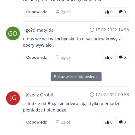
Odpowiedz
Zgłoś
0
0
~go?ć_matylda
17.02.2022 14:58
u nas we wsi w Lochynsku to u sasiadow krowy z
obory wywialo .
Odpowiedz
Zgłoś
0
0
Pokaż więcej odpowiedzi
~Józef z Grobli
17.02.2022 09:58
... ludzie od Boga sie odwracają...tylko pieniadze
pieniadze i pieniadze.
Odpowiedz
Zgłoś
0
0