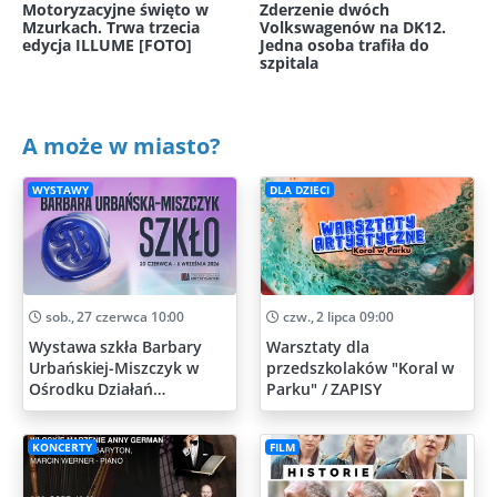
Motoryzacyjne święto w
Zderzenie dwóch
Mzurkach. Trwa trzecia
Volkswagenów na DK12.
edycja ILLUME [FOTO]
Jedna osoba trafiła do
szpitala
A może w miasto?
WYSTAWY
DLA DZIECI
sob., 27 czerwca 10:00
czw., 2 lipca 09:00
Wystawa szkła Barbary
Warsztaty dla
Urbańskiej-Miszczyk w
przedszkolaków "Koral w
Ośrodku Działań
Parku" / ZAPISY
Artystycznych
KONCERTY
FILM