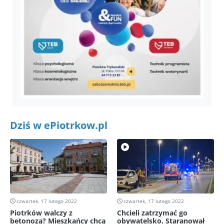
Dziś w ePiotrkow.pl
czwartek, 17 lutego 2022
czwartek, 17 lutego 2022
Piotrków walczy z
Chcieli zatrzymać go
betonozą? Mieszkańcy chcą
obywatelsko. Staranował