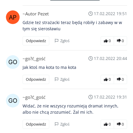
~Autor Pezet
17.02.2022 19:51
Gdzie też strażacki teraz będą robiły i zabawy w w
tym się sierosławiu
Odpowiedz
Zgłoś
0
0
~go?ć_gość
17.02.2022 20:44
Jak ktoś ma kota to ma kota
Odpowiedz
Zgłoś
0
0
~go?ć_gość
17.02.2022 19:31
Widać, że nie wszyscy rozumieją dramat innych,
albo nie chcą zrozumieć. Żal mi ich.
Odpowiedz
Zgłoś
0
0