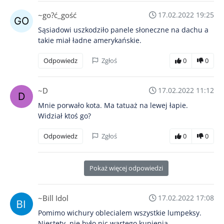
~go?ć_gość
17.02.2022 19:25
Sąsiadowi uszkodziło panele słoneczne na dachu a
takie miał ładne amerykańskie.
Odpowiedz
Zgłoś
0
0
~D
17.02.2022 11:12
Mnie porwało kota. Ma tatuaż na lewej łapie.
Widział ktoś go?
Odpowiedz
Zgłoś
0
0
Pokaż więcej odpowiedzi
~Bill Idol
17.02.2022 17:08
Pomimo wichury oblecialem wszystkie lumpeksy.
Niestety, nie było nic wartego kupienia.