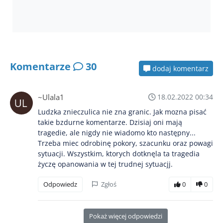
Komentarze
30
dodaj komentarz
~Ulala1
18.02.2022 00:34
Ludzka znieczulica nie zna granic. Jak mozna pisać
takie bzdurne komentarze. Dzisiaj oni mają
tragedie, ale nigdy nie wiadomo kto następny...
Trzeba miec odrobinę pokory, szacunku oraz powagi
sytuacji. Wszystkim, ktorych dotknęla ta tragedia
życzę opanowania w tej trudnej sytuacjj.
Odpowiedz
Zgłoś
0
0
Pokaż więcej odpowiedzi