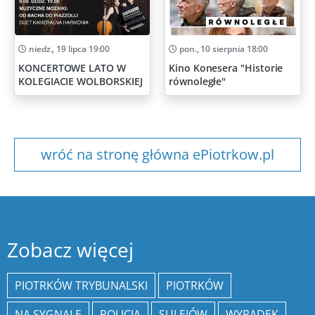
niedz., 19 lipca 19:00
pon., 10 sierpnia 18:00
KONCERTOWE LATO W
Kino Konesera "Historie
KOLEGIACIE WOLBORSKIEJ
równoległe"
wróć na stronę główna ePiotrkow.pl
Zobacz więcej
PIOTRKÓW TRYBUNALSKI
PIOTRKÓW
NA SYGNALE
POLICJA
SULEJÓW
WYPADEK