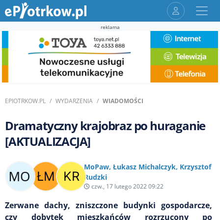
reklama
EPIOTRKOW.PL
WYDARZENIA
WIADOMOŚCI
Dramatyczny krajobraz po huraganie
[AKTUALIZACJA]
MoPaw
,
Łukasz Michalczyk
,
Krzysztof
Rudzki
czw., 17 lutego 2022 09:22
Zerwane dachy, zniszczone budynki gospodarcze,
czy dobytek mieszkańców rozrzucony po