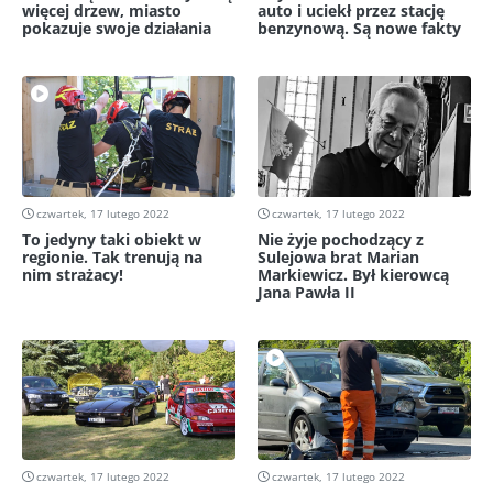
więcej drzew, miasto
auto i uciekł przez stację
pokazuje swoje działania
benzynową. Są nowe fakty
czwartek, 17 lutego 2022
czwartek, 17 lutego 2022
To jedyny taki obiekt w
Nie żyje pochodzący z
regionie. Tak trenują na
Sulejowa brat Marian
nim strażacy!
Markiewicz. Był kierowcą
Jana Pawła II
czwartek, 17 lutego 2022
czwartek, 17 lutego 2022