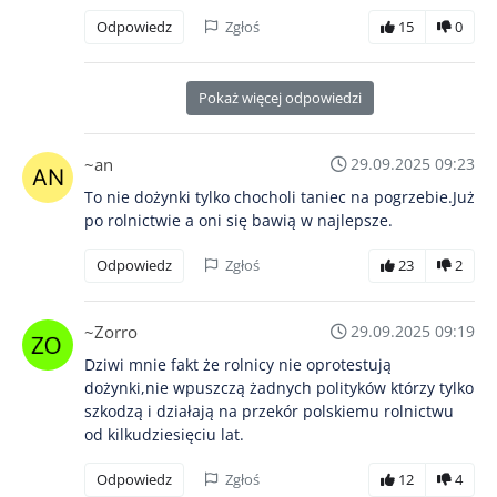
Odpowiedz
Zgłoś
15
0
Pokaż więcej odpowiedzi
~an
29.09.2025 09:23
To nie dożynki tylko chocholi taniec na pogrzebie.Już
po rolnictwie a oni się bawią w najlepsze.
Odpowiedz
Zgłoś
23
2
~Zorro
29.09.2025 09:19
Dziwi mnie fakt że rolnicy nie oprotestują
dożynki,nie wpuszczą żadnych polityków którzy tylko
szkodzą i działają na przekór polskiemu rolnictwu
od kilkudziesięciu lat.
Odpowiedz
Zgłoś
12
4