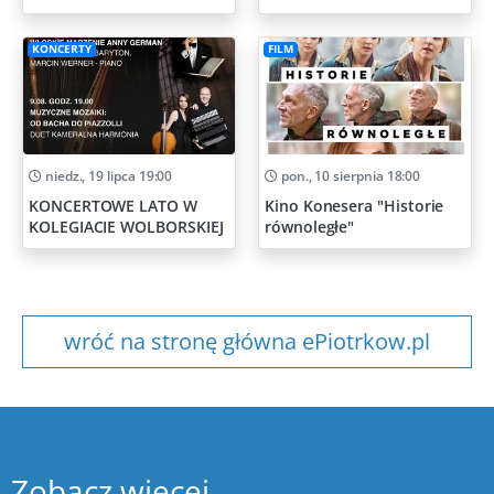
Artystycznych
KONCERTY
FILM
niedz., 19 lipca 19:00
pon., 10 sierpnia 18:00
KONCERTOWE LATO W
Kino Konesera "Historie
KOLEGIACIE WOLBORSKIEJ
równoległe"
wróć na stronę główna ePiotrkow.pl
Zobacz więcej