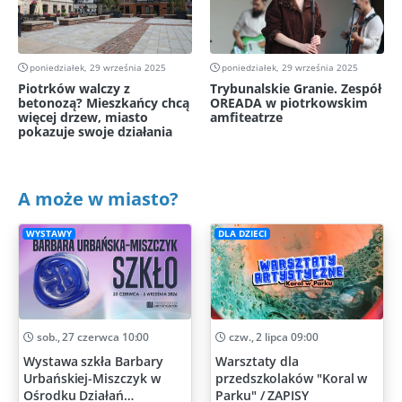
poniedziałek, 29 września 2025
poniedziałek, 29 września 2025
Piotrków walczy z
Trybunalskie Granie. Zespół
betonozą? Mieszkańcy chcą
OREADA w piotrkowskim
więcej drzew, miasto
amfiteatrze
pokazuje swoje działania
A może w miasto?
WYSTAWY
DLA DZIECI
sob., 27 czerwca 10:00
czw., 2 lipca 09:00
Wystawa szkła Barbary
Warsztaty dla
Urbańskiej-Miszczyk w
przedszkolaków "Koral w
Ośrodku Działań
Parku" / ZAPISY