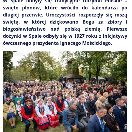
W Spale odbyły się tradycyjne Dożynki Polskie –
święto plonów, które wróciło do kalendarza po
długiej przerwie. Uroczystości rozpoczęły się mszą
świętą, w której dziękowano Bogu za zbiory i
błogosławieństwo nad polską ziemią. Pierwsze
dożynki w Spale odbyły się w 1927 roku z inicjatywy
ówczesnego prezydenta Ignacego Mościckiego.