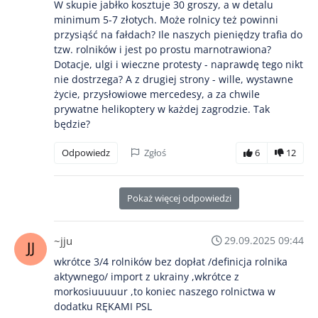
W skupie jabłko kosztuje 30 groszy, a w detalu
minimum 5-7 złotych. Może rolnicy też powinni
przysiąść na fałdach? Ile naszych pieniędzy trafia do
tzw. rolników i jest po prostu marnotrawiona?
Dotacje, ulgi i wieczne protesty - naprawdę tego nikt
nie dostrzega? A z drugiej strony - wille, wystawne
życie, przysłowiowe mercedesy, a za chwile
prywatne helikoptery w każdej zagrodzie. Tak
będzie?
Odpowiedz
Zgłoś
6
12
Pokaż więcej odpowiedzi
~jju
29.09.2025 09:44
wkrótce 3/4 rolników bez dopłat /definicja rolnika
aktywnego/ import z ukrainy ,wkrótce z
morkosiuuuuur ,to koniec naszego rolnictwa w
dodatku RĘKAMI PSL