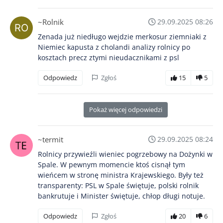
~Rolnik
29.09.2025 08:26
Zenada już niedługo wejdzie merkosur ziemniaki z
Niemiec kapusta z cholandi analizy rolnicy po
kosztach precz ztymi nieudacznikami z psl
Odpowiedz
Zgłoś
15
5
Pokaż więcej odpowiedzi
~termit
29.09.2025 08:24
Rolnicy przywieźli wieniec pogrzebowy na Dożynki w
Spale. W pewnym momencie ktoś cisnął tym
wieńcem w stronę ministra Krajewskiego. Były też
transparenty: PSL w Spale świętuje, polski rolnik
bankrutuje i Minister świętuje, chłop długi notuje.
Odpowiedz
Zgłoś
20
6