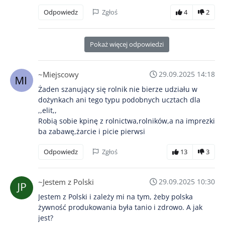
Odpowiedz
Zgłoś
4
2
Pokaż więcej odpowiedzi
~Miejscowy
29.09.2025 14:18
Żaden szanujący się rolnik nie bierze udziału w
dożynkach ani tego typu podobnych ucztach dla
,,elit,,
Robią sobie kpinę z rolnictwa,rolników,a na imprezki
ba zabawę,żarcie i picie pierwsi
Odpowiedz
Zgłoś
13
3
~Jestem z Polski
29.09.2025 10:30
Jestem z Polski i zależy mi na tym, żeby polska
żywność produkowania była tanio i zdrowo. A jak
jest?