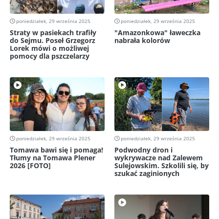
poniedziałek, 29 września 2025
poniedziałek, 29 września 2025
Straty w pasiekach trafiły
"Amazonkowa" ławeczka
do Sejmu. Poseł Grzegorz
nabrała kolorów
Lorek mówi o możliwej
pomocy dla pszczelarzy
poniedziałek, 29 września 2025
poniedziałek, 29 września 2025
Tomawa bawi się i pomaga!
Podwodny dron i
Tłumy na Tomawa Plener
wykrywacze nad Zalewem
2026 [FOTO]
Sulejowskim. Szkolili się, by
szukać zaginionych