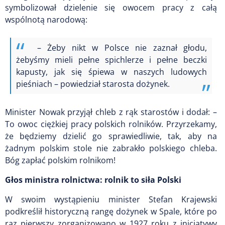
symbolizował dzielenie się owocem pracy z całą
wspólnotą narodową:
– Żeby nikt w Polsce nie zaznał głodu,
żebyśmy mieli pełne spichlerze i pełne beczki
kapusty, jak się śpiewa w naszych ludowych
pieśniach – powiedział starosta dożynek.
Minister Nowak przyjął chleb z rąk starostów i dodał: –
To owoc ciężkiej pracy polskich rolników. Przyrzekamy,
że będziemy dzielić go sprawiedliwie, tak, aby na
żadnym polskim stole nie zabrakło polskiego chleba.
Bóg zapłać polskim rolnikom!
Głos ministra rolnictwa: rolnik to siła Polski
W swoim wystąpieniu minister Stefan Krajewski
podkreślił historyczną rangę dożynek w Spale, które po
raz pierwszy zorganizowano w 1927 roku z inicjatywy