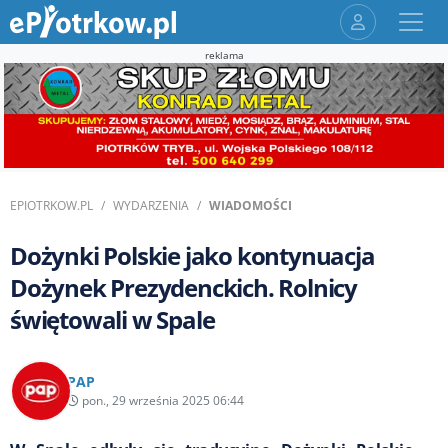
reklama
EPIOTRKOW.PL
WYDARZENIA
WIADOMOŚCI
Dożynki Polskie jako kontynuacja
Dożynek Prezydenckich. Rolnicy
świętowali w Spale
PAP
pon., 29 września 2025 06:44