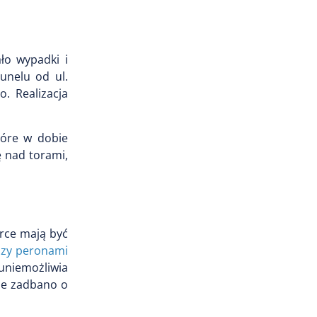
ło wypadki i
unelu od ul.
. Realizacja
tóre w dobie
ę nad torami,
orce mają być
dzy peronami
uniemożliwia
nie zadbano o