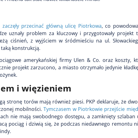
 zaczęły przecinać główną ulicę Piotrkowa
, co powodowa
ze uznały problem za kluczowy i przygotowały projekt t
ą ciśnień, z wyjściem w śródmieściu na ul. Słowackiego
 taką konstrukcją.
ociągowe amerykańskiej firmy Ulen & Co. oraz koszty, k
ecznie projekt zarzucono, a miasto otrzymało jedynie kładk
dożynek.
iem i więzieniem
ugą stronę torów mają również piesi. PKP deklaruje, że dw
zonej mobilności.
Tymczasem w Piotrkowie przejście mię
lach nie mają swobodnego dostępu, a zamknięty szlaban 
racą pociąg i dziwią się, że podczas niedawnego remontu 
indy.