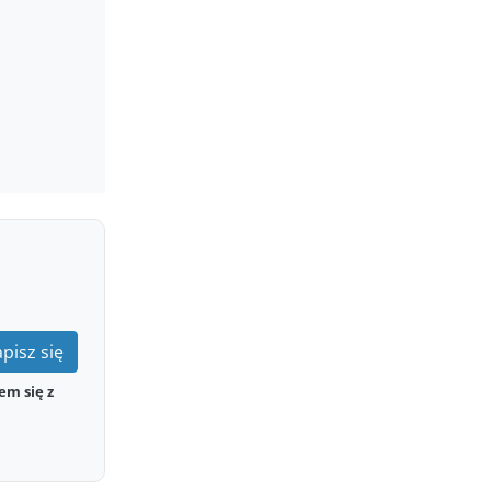
pisz się
em się z