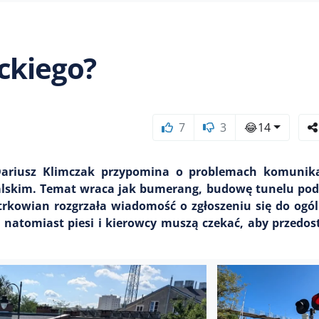
ckiego?
7
3
😂
14
j Dariusz Klimczak przypomina o problemach komunik
nalskim. Temat wraca jak bumerang, budowę tunelu po
trkowian rozgrzała wiadomość o zgłoszeniu się do ogó
 natomiast piesi i kierowcy muszą czekać, aby przedost