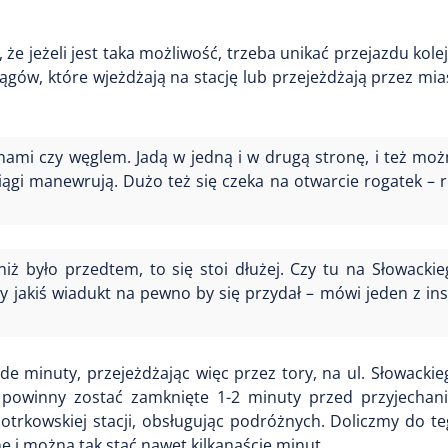
że jeżeli jest taka możliwość, trzeba unikać przejazdu kole
ciągów, które wjeżdżają na stację lub przejeżdżają przez m
rnami czy węglem. Jadą w jedną i w drugą stronę, i też moż
ciągi manewrują. Dużo też się czeka na otwarcie rogatek – r
niż było przedtem, to się stoi dłużej. Czy tu na Słowackie
 czy jakiś wiadukt na pewno by się przydał – mówi jeden z i
de minuty, przejeżdżając więc przez tory, na ul. Słowackie
powinny zostać zamknięte 1-2 minuty przed przyjechan
iotrkowskiej stacji, obsługując podróżnych. Doliczmy do t
 i można tak stać nawet kilkanaście minut.