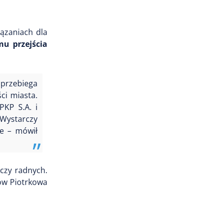
ązaniach dla
u przejścia
 przebiega
ci miasta.
KP S.A. i
 Wystarczy
ne – mówił
 czy radnych.
ców Piotrkowa