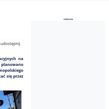
reklama
reklama
udostępnij
acyjnych na
d planowano
lnopolskiego
ać się przez