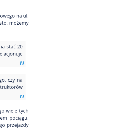
jowego na ul.
iasto, możemy
na stać 20
elacjonuje
go, czy na
nstruktorów
go wiele tych
iem pociągu.
ego przejazdy