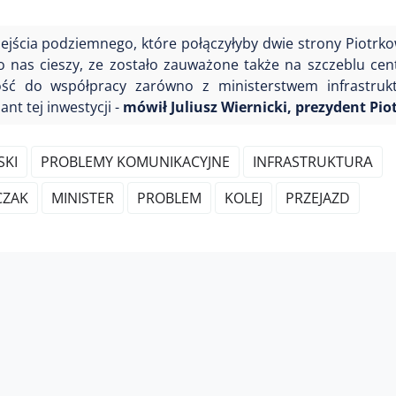
jścia podziemnego, które połączyłyby dwie strony Piotrkow
o nas
cieszy,
ze
zostało zauważone także na szczeblu cen
ść do współpracy zarówno z ministerstwem infrastruktu
nt tej inwestycji -
mówił Juliusz Wiernicki, prezydent Pi
SKI
PROBLEMY KOMUNIKACYJNE
INFRASTRUKTURА
CZAK
MINISTER
PROBLEM
KOLEJ
PRZEJAZD