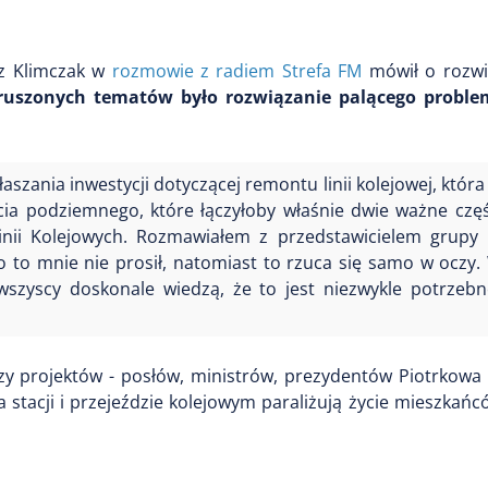
usz Klimczak w
rozmowie z radiem Strefa FM
mówił o rozwi
ruszonych tematów było rozwiązanie palącego problem
szania inwestycji dotyczącej remontu linii kolejowej, która
cia podziemnego, które łączyłoby właśnie dwie ważne częś
ii Kolejowych. Rozmawiałem z przedstawicielem grupy P
o to mnie nie prosił, natomiast to rzuca się samo w oczy.
 wszyscy doskonale wiedzą, że to jest niezwykle potrzeb
czy projektów - posłów, ministrów, prezydentów Piotrkowa
a stacji i przejeździe kolejowym paraliżują życie mieszkań