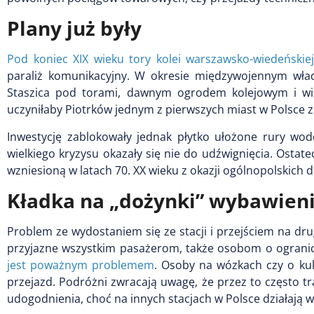
Plany już były
Pod koniec XIX wieku tory kolei warszawsko-wiedeńskiej
paraliż komunikacyjny. W okresie międzywojennym wład
Staszica pod torami, dawnym ogrodem kolejowym i wież
uczyniłaby Piotrków jednym z pierwszych miast w Polsce z
Inwestycję zablokowały jednak płytko ułożone rury wod
wielkiego kryzysu okazały się nie do udźwignięcia. Ostat
wzniesioną w latach 70. XX wieku z okazji ogólnopolskich 
Kładka na „dożynki” wybawien
Problem ze wydostaniem się ze stacji i przejściem na dr
przyjazne wszystkim pasażerom, także osobom o ogranic
jest poważnym problemem
. Osoby na wózkach czy o ku
przejazd. Podróżni zwracają uwagę, że przez to często t
udogodnienia, choć na innych stacjach w Polsce działają w