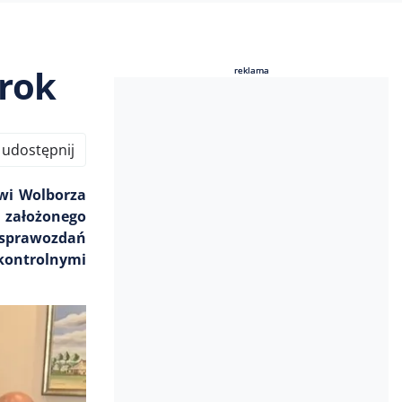
 rok
reklama
reklama
udostępnij
owi Wolborza
 założonego
 sprawozdań
kontrolnymi