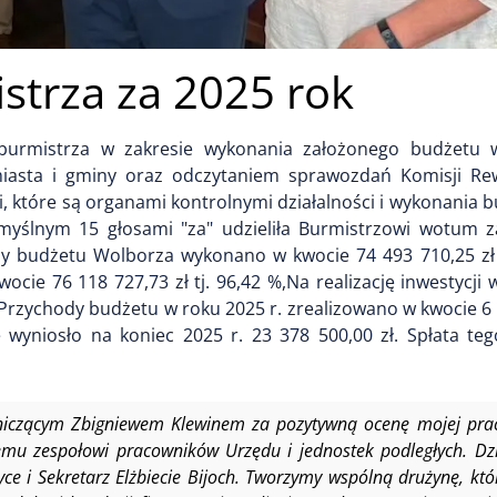
strza za 2025 rok
burmistrza w zakresie wykonania założonego budżetu 
iasta i gminy oraz odczytaniem sprawozdań Komisji Rew
, które są organami kontrolnymi działalności i wykonania 
yślnym 15 głosami "za" udzieliła Burmistrzowi wotum z
 budżetu Wolborza wykonano w kwocie 74 493 710,25 zł t
cie 76 118 727,73 zł tj. 96,42 %,Na realizację inwestycj
Przychody budżetu w roku 2025 r. zrealizowano w kwocie 6 
wyniosło na koniec 2025 r. 23 378 500,00 zł. Spłata teg
niczącym Zbigniewem Klewinem za pozytywną ocenę mojej prac
mu zespołowi pracowników Urzędu i jednostek podległych. Dzi
ce i Sekretarz Elżbiecie Bijoch. Tworzymy wspólną drużynę, kt