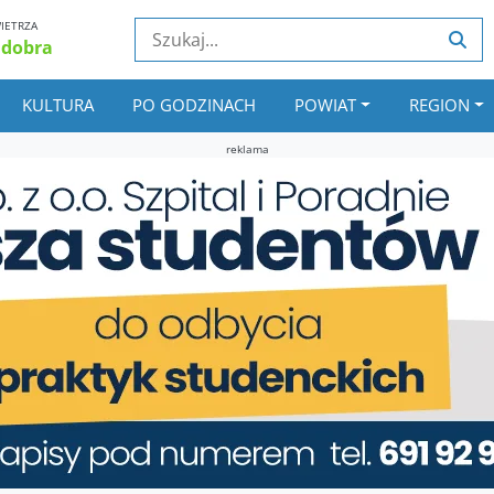
IETRZA
 dobra
KULTURA
PO GODZINACH
POWIAT
REGION
reklama