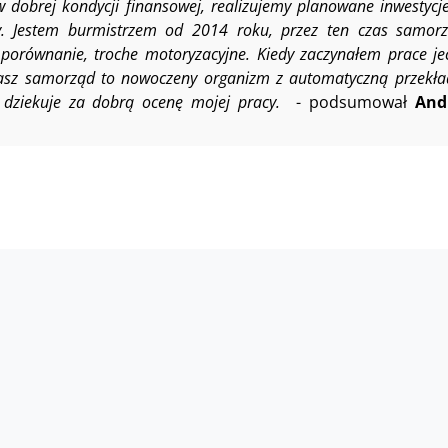
w dobrej kondycji finansowej, realizujemy planowane inwestyc
y. Jestem burmistrzem od 2014 roku, przez ten czas samor
e porównanie, troche motoryzacyjne. Kiedy zaczynałem prace j
asz samorząd to nowoczeny organizm z automatyczną przekład
az dziekuje za dobrą ocenę mojej pracy.
- podsumował
And