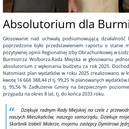
Absolutorium dla Burmi
Głosowanie nad uchwałą podsumowującą działalność 
poprzedzone było przedstawieniem raportu o stanie m
pozytywnej opinii Regionalnej Izby Obrachunkowej w Łodzi
Burmistrza Wolborza.Rada Miejska w głosowaniu jednom
absolutorium z wykonania budżetu za rok 2025. Dochody
Natomiast plan wydatków w roku 2025 zrealizowano w kwo
kwotę 16 668 388,44 zł tj. 99,25 % planowanych wydatków.
tj. 95,56 % Zadłużenie Gminy na bezpiecznym poziomie 
przypada na okres 8 lat, tj. do końca 2033 roku.
Dziękuje radnym Rady Miejskiej na czele z przewod
naszych Mieszkańców, naszego samorządu. Dziekuje moje
Skarbnik Izabeli Miderze, mojemu zastępcy Dymitrowi Jędry