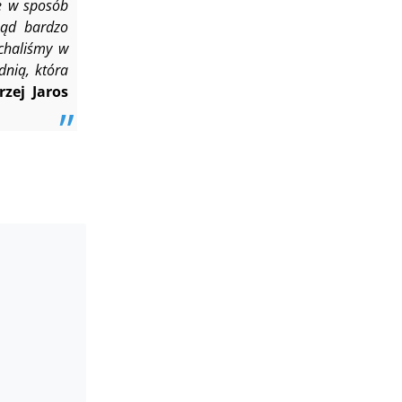
je w sposób
ząd bardzo
echaliśmy w
nią, która
rzej Jaros