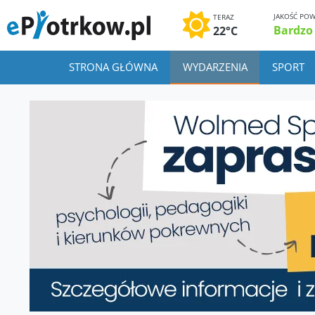
JAKOŚĆ POW
TERAZ
Bardzo
22°C
STRONA GŁÓWNA
WYDARZENIA
SPORT