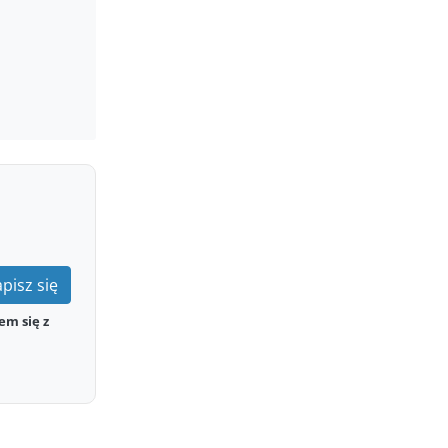
pisz się
em się z