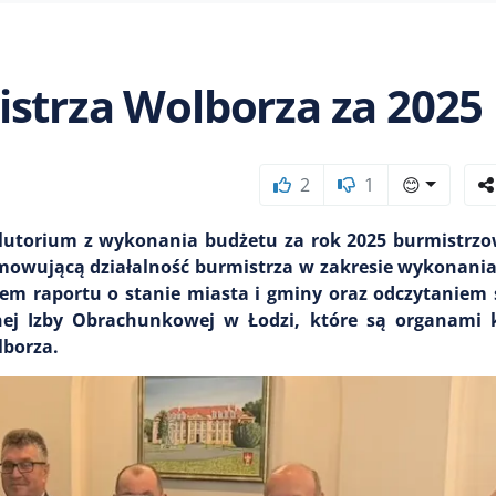
strza Wolborza za 2025
2
1
😊
olutorium z wykonania budżetu za rok 2025 burmistrz
mowującą działalność burmistrza w zakresie wykonania
iem raportu o stanie miasta i gminy oraz odczytaniem
lnej Izby Obrachunkowej w Łodzi, które są organami 
lborza.