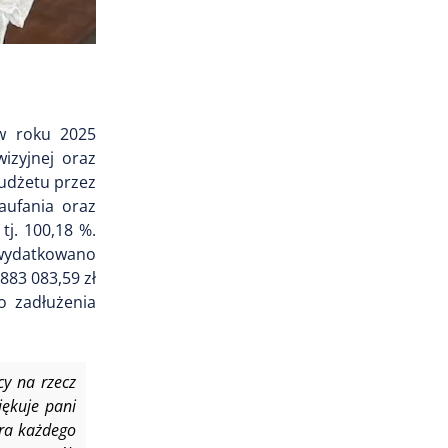
w roku 2025
izyjnej oraz
budżetu przez
aufania oraz
j. 100,18 %.
i wydatkowano
883 083,59 zł
o zadłużenia
y na rzecz
ękuje pani
óra każdego