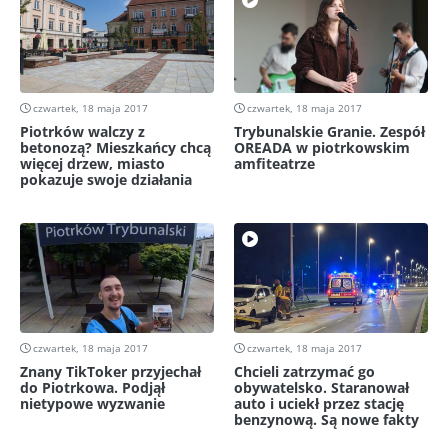
czwartek, 18 maja 2017
czwartek, 18 maja 2017
Piotrków walczy z
Trybunalskie Granie. Zespół
betonozą? Mieszkańcy chcą
OREADA w piotrkowskim
więcej drzew, miasto
amfiteatrze
pokazuje swoje działania
czwartek, 18 maja 2017
czwartek, 18 maja 2017
Znany TikToker przyjechał
Chcieli zatrzymać go
do Piotrkowa. Podjął
obywatelsko. Staranował
nietypowe wyzwanie
auto i uciekł przez stację
benzynową. Są nowe fakty