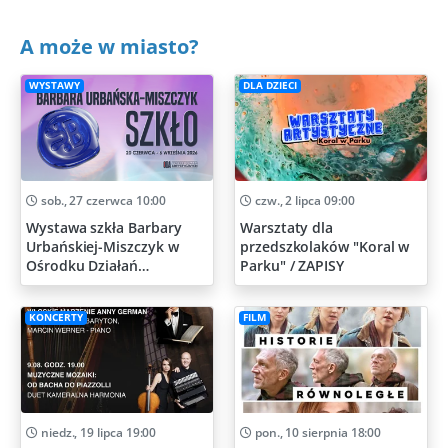
A może w miasto?
WYSTAWY
DLA DZIECI
sob., 27 czerwca 10:00
czw., 2 lipca 09:00
Wystawa szkła Barbary
Warsztaty dla
Urbańskiej-Miszczyk w
przedszkolaków "Koral w
Ośrodku Działań
Parku" / ZAPISY
Artystycznych
KONCERTY
FILM
niedz., 19 lipca 19:00
pon., 10 sierpnia 18:00