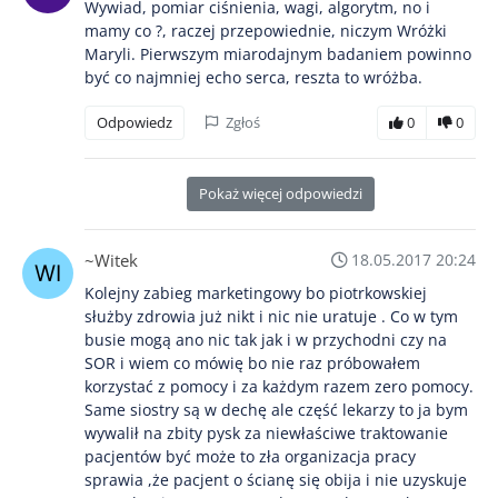
Wywiad, pomiar ciśnienia, wagi, algorytm, no i
mamy co ?, raczej przepowiednie, niczym Wróżki
Maryli. Pierwszym miarodajnym badaniem powinno
być co najmniej echo serca, reszta to wróżba.
Odpowiedz
Zgłoś
0
0
Pokaż więcej odpowiedzi
~Witek
18.05.2017 20:24
Kolejny zabieg marketingowy bo piotrkowskiej
służby zdrowia już nikt i nic nie uratuje . Co w tym
busie mogą ano nic tak jak i w przychodni czy na
SOR i wiem co mówię bo nie raz próbowałem
korzystać z pomocy i za każdym razem zero pomocy.
Same siostry są w dechę ale część lekarzy to ja bym
wywalił na zbity pysk za niewłaściwe traktowanie
pacjentów być może to zła organizacja pracy
sprawia ,że pacjent o ścianę się obija i nie uzyskuje