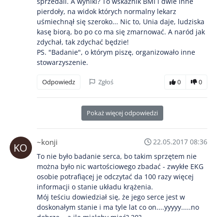
sprzedali. A wyniki? To wskaźnik BMI i dwie inne
pierdoły, na widok których normalny lekarz
uśmiechnął się szeroko... Nic to, Unia daje, ludziska
kasę biorą, bo po co ma się zmarnować. A naród jak
zdychał, tak zdychać będzie!
PS. "Badanie", o którym piszę, organizowało inne
stowarzyszenie.
Odpowiedz
Zgłoś
0
0
Pokaż więcej odpowiedzi
~konji
22.05.2017 08:36
To nie było badanie serca, bo takim sprzętem nie
można było nic wartościowego zbadać - zwykłe EKG
osobie potrafiącej je odczytać da 100 razy więcej
informacji o stanie układu krążenia.
Mój teściu dowiedział się, że jego serce jest w
doskonałym stanie i ma tyle lat co on....yyyyy.....no