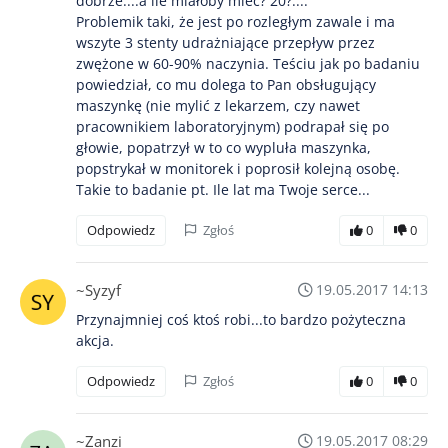
dobrze....a ile miałoby mieć? 20?....
Problemik taki, że jest po rozległym zawale i ma
wszyte 3 stenty udrażniające przepływ przez
zwężone w 60-90% naczynia. Teściu jak po badaniu
powiedział, co mu dolega to Pan obsługujący
maszynkę (nie mylić z lekarzem, czy nawet
pracownikiem laboratoryjnym) podrapał się po
głowie, popatrzył w to co wypluła maszynka,
popstrykał w monitorek i poprosił kolejną osobę.
Takie to badanie pt. Ile lat ma Twoje serce...
Odpowiedz
Zgłoś
0
0
~Syzyf
19.05.2017 14:13
Przynajmniej coś ktoś robi...to bardzo pożyteczna
akcja.
Odpowiedz
Zgłoś
0
0
~Zanzi
19.05.2017 08:29