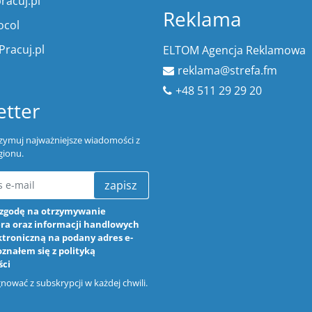
racuj.pl
Reklama
ocol
Pracuj.pl
ELTOM Agencja Reklamowa
reklama@strefa.fm
+48 511 29 29 20
tter
trzymuj najważniejsze wiadomości z
gionu.
zapisz
zgodę na otrzymywanie
ra oraz informacji handlowych
ktroniczną na podany adres e-
oznałem się z
polityką
ści
ować z subskrypcji w każdej chwili.