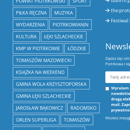
dlafirm.p
POWIAT PIOTRKOWSKI
SPORT
the:prot
PIŁKA RĘCZNA
MUZYKA
Festiwal 
WYDARZENIA
PIOTRKOWIANIN
KULTURA
ŁĘKI SZLACHECKIE
Newsle
KMP W PIOTRKOWIE
ŁÓDZKIE
Zapisz się i o
TOMASZÓW MAZOWIECKI
Piotrkowa i re
KSIĄŻKA NA WEEKEND
GMINA WOLA KRZYSZTOPORSKA
Wyrażam 
newslette
GMINA ŁĘKI SZLACHECKIE
drogą ele
mail. Zap
JAROSŁAW BĄKOWICZ
RADOMSKO
prywatno
Możesz zrezygn
ORLEN SUPERLIGA
TOMASZÓW