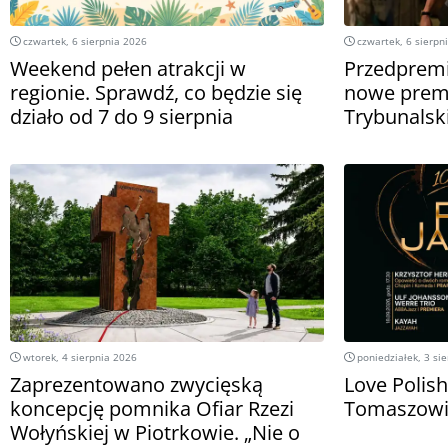
czwartek, 6 sierpnia 2026
czwartek, 6 sierpn
Weekend pełen atrakcji w
Przedpremi
regionie. Sprawdź, co będzie się
nowe premi
działo od 7 do 9 sierpnia
Trybunalsk
wtorek, 4 sierpnia 2026
poniedziałek, 3 si
Zaprezentowano zwycięską
Love Polish
koncepcję pomnika Ofiar Rzezi
Tomaszowie
Wołyńskiej w Piotrkowie. „Nie o