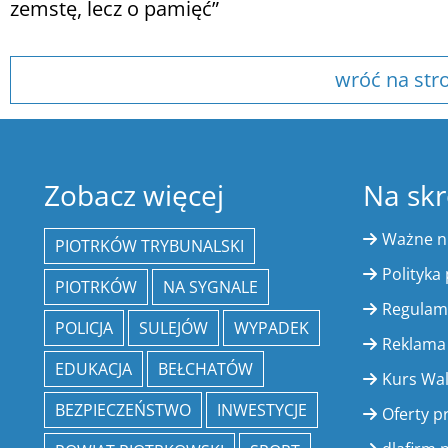
zemstę, lecz o pamięć”
wróć na str
Zobacz więcej
Na skr
Ważne 
PIOTRKÓW TRYBUNALSKI
Polityka
PIOTRKÓW
NA SYGNALE
Regulam
POLICJA
SULEJÓW
WYPADEK
Reklama
EDUKACJA
BEŁCHATÓW
Kurs Wa
BEZPIECZEŃSTWO
INWESTYCJE
Oferty p