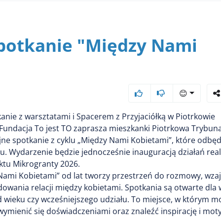
spotkanie "Między Nami
😊
anie z warsztatami i Spacerem z Przyjaciółką w Piotrkowie
undacja To jest TO zaprasza mieszkanki Piotrkowa Trybunal
ejne spotkanie z cyklu „Między Nami Kobietami”, które odbęd
ku. Wydarzenie będzie jednocześnie inauguracją działań re
ktu Mikrogranty 2026.
 Nami Kobietami” od lat tworzy przestrzeń do rozmowy, wz
dowania relacji między kobietami. Spotkania są otwarte dla 
d wieku czy wcześniejszego udziału. To miejsce, w którym 
ymienić się doświadczeniami oraz znaleźć inspirację i mot