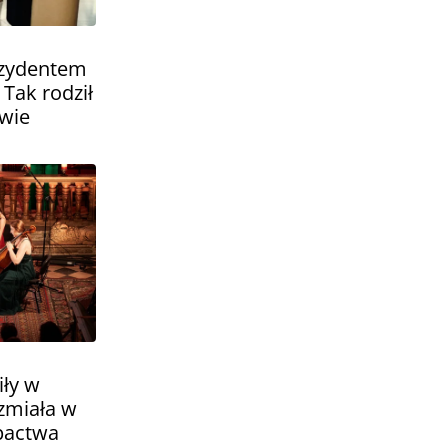
ezydentem
 Tak rodził
owie
iły w
zmiała w
pactwa