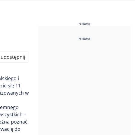
reklama
reklama
udostępnij
skiego i
zie się 11
alizowanych w
ajemnego
wszystkich –
można poznać
ywację do