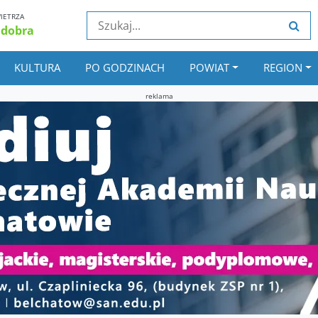
IETRZA
 dobra
KULTURA
PO GODZINACH
POWIAT
REGION
reklama