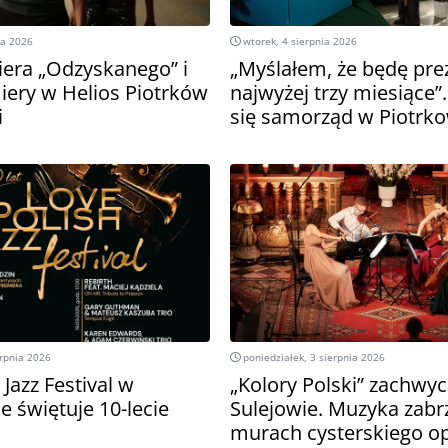
ia 2026
wtorek, 4 sierpnia 2026
era „Odzyskanego” i
„Myślałem, że będę pr
ery w Helios Piotrków
najwyżej trzy miesiące”.
i
się samorząd w Piotrk
erpnia 2026
poniedziałek, 3 sierpnia 2026
 Jazz Festival w
„Kolory Polski” zachwyc
 świętuje 10-lecie
Sulejowie. Muzyka zabr
murach cysterskiego o