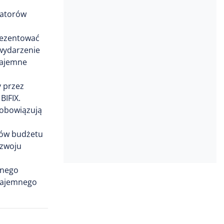
natorów
rezentować
 wydarzenie
zajemne
 przez
BIFIX.
 obowiązują
ków budżetu
ozwoju
lnego
wzajemnego