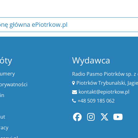
onę główna ePiotrkow.pl
óty
Wydawca
numery
Radio Pasmo Piotrków sp. z 
Piotrków Trybunalski, Jagi
 prywatności
kontakt@epiotrkow.pl
in
+48 509 185 062
lut
racy