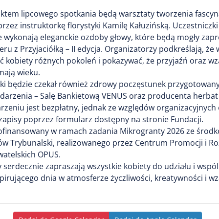
tem lipcowego spotkania będą warsztaty tworzenia fascy
zez instruktorkę florystyki Kamilę Kałuzińską. Uczestniczki
e wykonają eleganckie ozdoby głowy, które będą mogły zap
ru z Przyjaciółką – II edycja. Organizatorzy podkreślają, że
 kobiety różnych pokoleń i pokazywać, że przyjaźń oraz w
mają wieku.
ki będzie czekał również zdrowy poczęstunek przygotowany
darzenia – Salę Bankietową VENUS oraz producenta herbat 
rzeniu jest bezpłatny, jednak ze względów organizacyjnych
zapisy poprzez formularz dostępny na stronie Fundacji.
 dofinansowany w ramach zadania Mikrogranty 2026 ze środ
ów Trybunalski, realizowanego przez Centrum Promocji i R
watelskich OPUS.
 serdecznie zapraszają wszystkie kobiety do udziału i wspó
pirującego dnia w atmosferze życzliwości, kreatywności i 