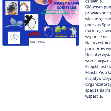
działania.
Głównym punk
prowadzone pr
własnoręczni
podczas Space
ma integrować
wsparcie nie 
Na uczestnicz
partnerów wy
Udział w wyda
wcześniejsze 
Projekt jest
Miasta Piotrk
Inicjatyw Oby
Organizatorzy
spędzenia ins
wsparcia.