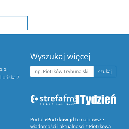
Wyszukaj więcej
o.o.
szukaj
ellońska 7
Portal
ePiotrkow.pl
to najnowsze
wiadomości i aktualności z Piotrkowa