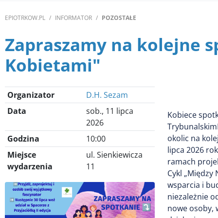
EPIOTRKOW.PL
INFORMATOR
POZOSTAŁE
Zapraszamy na kolejne 
Kobietami"
Organizator
D.H. Sezam
Data
sob., 11 lipca
Kobiece spotk
2026
TrybunalskimF
okolic na kol
Godzina
10:00
lipca 2026 ro
Miejsce
ul. Sienkiewicza
ramach proje
wydarzenia
11
Cykl „Między
wsparcia i bu
niezależnie o
nowe osoby, w