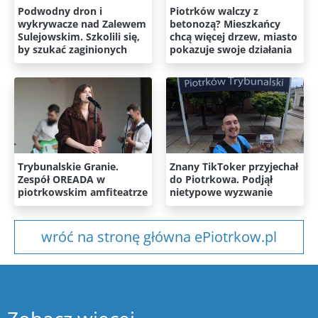
Podwodny dron i
Piotrków walczy z
wykrywacze nad Zalewem
betonozą? Mieszkańcy
Sulejowskim. Szkolili się,
chcą więcej drzew, miasto
by szukać zaginionych
pokazuje swoje działania
Trybunalskie Granie.
Znany TikToker przyjechał
Zespół OREADA w
do Piotrkowa. Podjął
piotrkowskim amfiteatrze
nietypowe wyzwanie
wróć na stronę główna ePiotrkow.pl