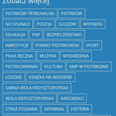
Zobacz więcej
PIOTRKÓW TRYBUNALSKI
PIOTRKÓW
NA SYGNALE
POLICJA
SULEJÓW
WYPADEK
EDUKACJA
PAP
BEZPIECZEŃSTWO
INWESTYCJE
POWIAT PIOTRKOWSKI
SPORT
PIŁKA RĘCZNA
MUZYKA
WYDARZENIA
PIOTRKOWIANIN
KULTURA
KMP W PIOTRKOWIE
ŁÓDZKIE
KSIĄŻKA NA WEEKEND
GMINA WOLA KRZYSZTOPORSKA
WOLA KRZYSZTOPORSKA
RADOMSKO
STRAŻ POŻARNA
KRYMINAŁ
HISTORIA