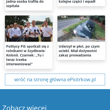
Jedna osoba trafiła do
kolejne części i wpadł
szpitala
Politycy PiS spotkali się z
Uderzył w płot, po czym
rolnikami w Szydłowie-
uciekł. Miał dożywotni
Kolonii. Czarnek: „Tu i
zakaz prowadzenia
teraz trzeba
interweniować”
wróć na stronę główna ePiotrkow.pl
Zobacz więcej