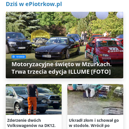
Dziś w ePiotrkow.pl
VIDEO
Motoryzacyjne święto w Mzurkach.
Trwa trzecia edycja ILLUME [FOTO]
Zderzenie dwóch
Ukradł złom i schował go
Volkswagenów na DK12.
w stodole. Wrócił po