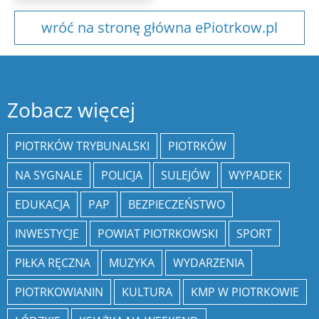
wróć na stronę główna ePiotrkow.pl
Zobacz więcej
PIOTRKÓW TRYBUNALSKI
PIOTRKÓW
NA SYGNALE
POLICJA
SULEJÓW
WYPADEK
EDUKACJA
PAP
BEZPIECZEŃSTWO
INWESTYCJE
POWIAT PIOTRKOWSKI
SPORT
PIŁKA RĘCZNA
MUZYKA
WYDARZENIA
PIOTRKOWIANIN
KULTURA
KMP W PIOTRKOWIE