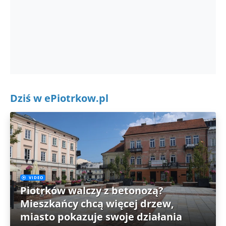
Dziś w ePiotrkow.pl
VIDEO
Piotrków walczy z betonozą?
Mieszkańcy chcą więcej drzew,
miasto pokazuje swoje działania