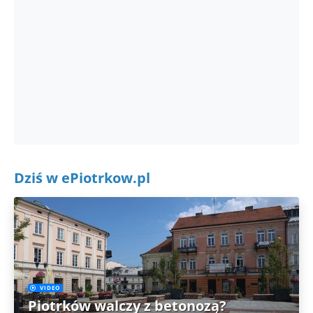
Dziś w ePiotrkow.pl
VIDEO
Piotrków walczy z betonozą?