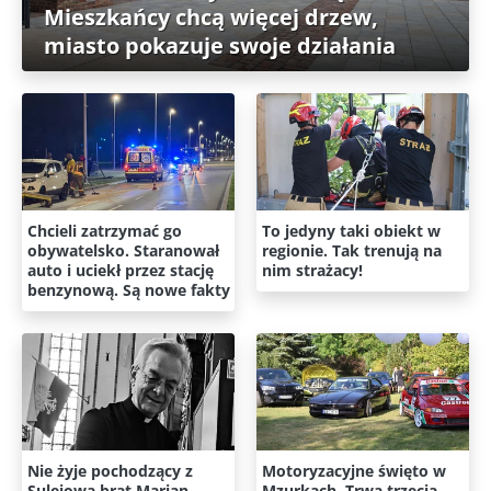
Mieszkańcy chcą więcej drzew,
miasto pokazuje swoje działania
Chcieli zatrzymać go
To jedyny taki obiekt w
obywatelsko. Staranował
regionie. Tak trenują na
auto i uciekł przez stację
nim strażacy!
benzynową. Są nowe fakty
Nie żyje pochodzący z
Motoryzacyjne święto w
Sulejowa brat Marian
Mzurkach. Trwa trzecia