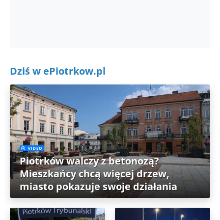
Dziś w ePiotrkow.pl
VIDEO
Piotrków walczy z betonozą?
Mieszkańcy chcą więcej drzew,
miasto pokazuje swoje działania