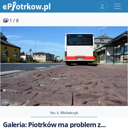
1 / 8
fot.: Ł. Michalczyk
Galeria: Piotrków ma problem z...