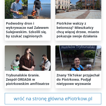
Podwodny dron i
Piotrków walczy z
wykrywacze nad Zalewem
betonozą? Mieszkańcy
Sulejowskim. Szkolili się,
chcą więcej drzew, miasto
by szukać zaginionych
pokazuje swoje działania
Trybunalskie Granie.
Znany TikToker przyjechał
Zespół OREADA w
do Piotrkowa. Podjął
piotrkowskim amfiteatrze
nietypowe wyzwanie
wróć na stronę główna ePiotrkow.pl