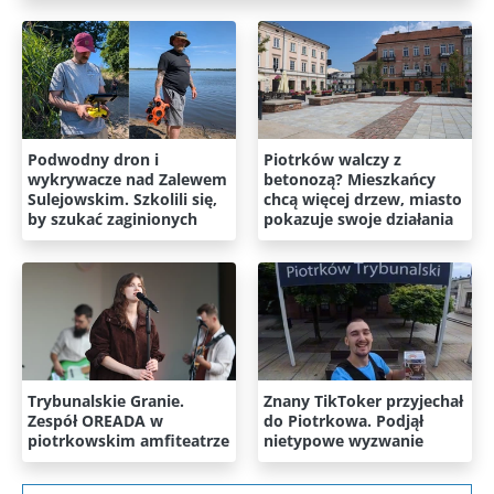
Podwodny dron i
Piotrków walczy z
wykrywacze nad Zalewem
betonozą? Mieszkańcy
Sulejowskim. Szkolili się,
chcą więcej drzew, miasto
by szukać zaginionych
pokazuje swoje działania
Trybunalskie Granie.
Znany TikToker przyjechał
Zespół OREADA w
do Piotrkowa. Podjął
piotrkowskim amfiteatrze
nietypowe wyzwanie