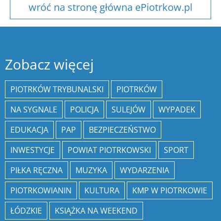
wróć na stronę główna ePiotrkow.pl
Zobacz więcej
PIOTRKÓW TRYBUNALSKI
PIOTRKÓW
NA SYGNALE
POLICJA
SULEJÓW
WYPADEK
EDUKACJA
PAP
BEZPIECZEŃSTWO
INWESTYCJE
POWIAT PIOTRKOWSKI
SPORT
PIŁKA RĘCZNA
MUZYKA
WYDARZENIA
PIOTRKOWIANIN
KULTURA
KMP W PIOTRKOWIE
ŁÓDZKIE
KSIĄŻKA NA WEEKEND