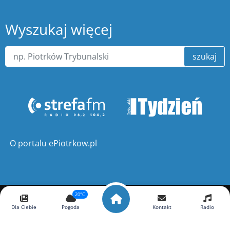
Wyszukaj więcej
szukaj
O portalu ePiotrkow.pl
20°C
Copyright ©
ePiotrkow.pl
. Wszelkie prawa zastrzeżone.
Dla Ciebie
Pogoda
Kontakt
Radio
Wykonanie
xnc.pl