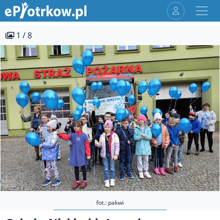
1 / 8
fot.: pakwi