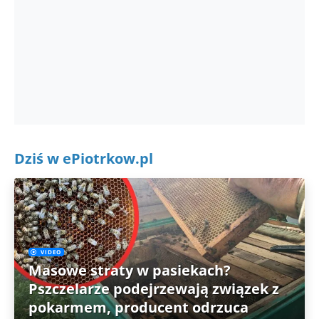
Dziś w ePiotrkow.pl
VIDEO
Masowe straty w pasiekach?
Pszczelarze podejrzewają związek z
pokarmem, producent odrzuca