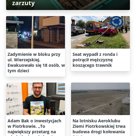
zarzuty
Zadymienie w bloku przy
Seat wypadł z ronda i
ul. Wierzejskiej.
potrącił mężczyznę
Ewakuowało się 18 osób, w
koszącego trawnik
tym dzieci
Adam Bak o inwestycjach
Na lotnisku Aeroklubu
w Piotrkowie. „To
Ziemi Piotrkowskiej trwa
największy przetarg na
budowa drogi kołowania