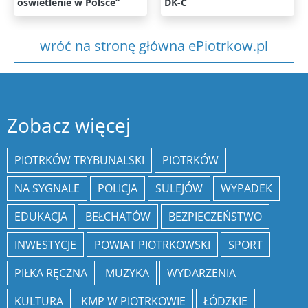
oświetlenie w Polsce”
DK-C
wróć na stronę główna ePiotrkow.pl
Zobacz więcej
PIOTRKÓW TRYBUNALSKI
PIOTRKÓW
NA SYGNALE
POLICJA
SULEJÓW
WYPADEK
EDUKACJA
BEŁCHATÓW
BEZPIECZEŃSTWO
INWESTYCJE
POWIAT PIOTRKOWSKI
SPORT
PIŁKA RĘCZNA
MUZYKA
WYDARZENIA
KULTURA
KMP W PIOTRKOWIE
ŁÓDZKIE