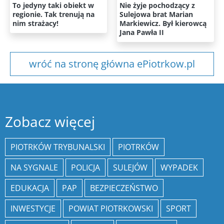
To jedyny taki obiekt w
Nie żyje pochodzący z
regionie. Tak trenują na
Sulejowa brat Marian
nim strażacy!
Markiewicz. Był kierowcą
Jana Pawła II
wróć na stronę główna ePiotrkow.pl
Zobacz więcej
PIOTRKÓW TRYBUNALSKI
PIOTRKÓW
NA SYGNALE
POLICJA
SULEJÓW
WYPADEK
EDUKACJA
PAP
BEZPIECZEŃSTWO
INWESTYCJE
POWIAT PIOTRKOWSKI
SPORT