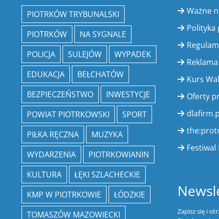
Ważne 
PIOTRKÓW TRYBUNALSKI
Polityka
PIOTRKÓW
NA SYGNALE
Regulam
POLICJA
SULEJÓW
WYPADEK
Reklama
EDUKACJA
BEŁCHATÓW
Kurs Wa
BEZPIECZEŃSTWO
INWESTYCJE
Oferty p
dlafirm.p
POWIAT PIOTRKOWSKI
SPORT
the:prot
PIŁKA RĘCZNA
MUZYKA
Festiwal 
WYDARZENIA
PIOTRKOWIANIN
KULTURA
ŁĘKI SZLACHECKIE
Newsle
KMP W PIOTRKOWIE
ŁÓDZKIE
Zapisz się i o
TOMASZÓW MAZOWIECKI