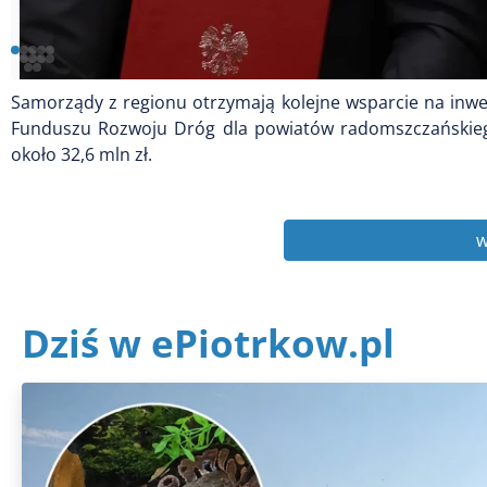
Samorządy z regionu otrzymają kolejne wsparcie na i
Funduszu Rozwoju Dróg dla powiatów radomszczańskiego
około 32,6 mln zł.
w
Dziś w ePiotrkow.pl