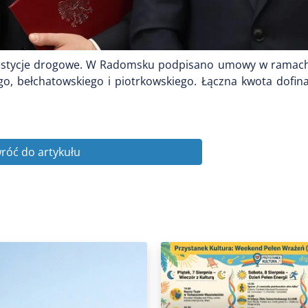
nwestycje drogowe. W Radomsku podpisano umowy w rama
, bełchatowskiego i piotrkowskiego. Łączna kwota dofin
róć do artykułu