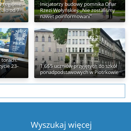
 regionie.
Inicjatorzy budowy pomnika Ofiar
iało od 7
Rzezi Wołyńskiej: „Nie zostaliśmy
nawet poinformowani”
 torach.
życie 23-
1 655 uczniów przyjętych do szkół
ponadpodstawowych w Piotrkowie
Wyszukaj więcej