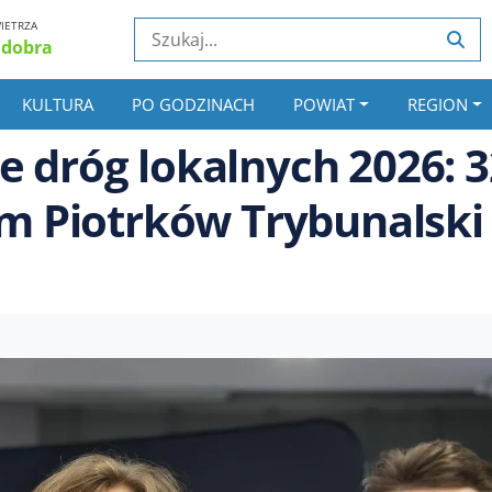
IETRZA
 dobra
KULTURA
PO GODZINACH
POWIAT
REGION
e dróg lokalnych 2026: 3
tym Piotrków Trybunalski