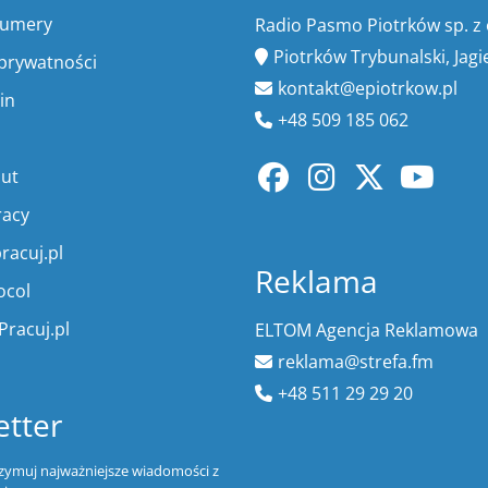
numery
Radio Pasmo Piotrków sp. z 
Piotrków Trybunalski, Jagi
 prywatności
kontakt@epiotrkow.pl
in
+48 509 185 062
lut
racy
racuj.pl
Reklama
ocol
Pracuj.pl
ELTOM Agencja Reklamowa
reklama@strefa.fm
+48 511 29 29 20
tter
trzymuj najważniejsze wiadomości z