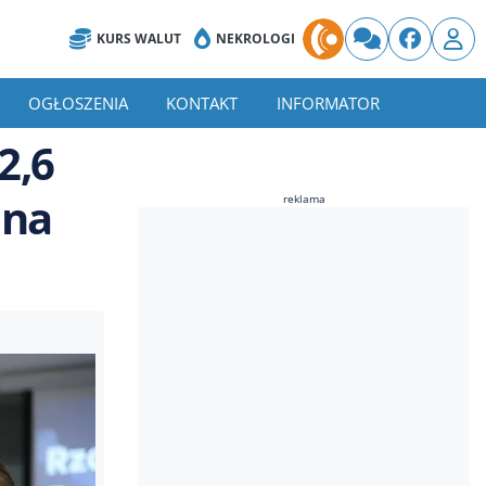
KURS WALUT
NEKROLOGI
OGŁOSZENIA
KONTAKT
INFORMATOR
2,6
 na
reklama