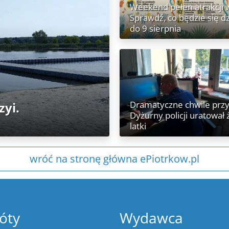
Weekend pełen atrakcji w
Sprawdź, co będzie się dz
do 9 sierpnia
Dramatyczne chwile przy
zyi.
Dyżurny policji uratował 
latki
wróć na stronę główna ePiotrkow.pl
óty
Wydawca