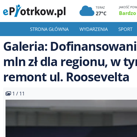
JAKOŚĆ POW
TERAZ
Bardzo
27°C
STRONA GŁÓWNA
WYDARZENIA
SPORT
Galeria: Dofinansowani
mln zł dla regionu, w 
remont ul. Roosevelta
1 / 11