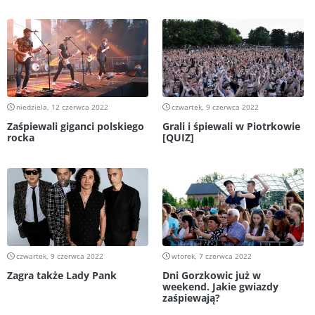
niedziela, 12 czerwca 2022
czwartek, 9 czerwca 2022
Zaśpiewali giganci polskiego
Grali i śpiewali w Piotrkowie
rocka
[QUIZ]
czwartek, 9 czerwca 2022
wtorek, 7 czerwca 2022
Zagra także Lady Pank
Dni Gorzkowic już w
weekend. Jakie gwiazdy
zaśpiewają?