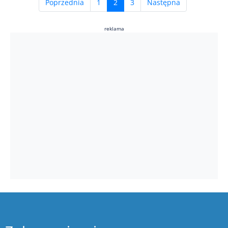
(current)
Poprzednia
1
2
3
Następna
reklama