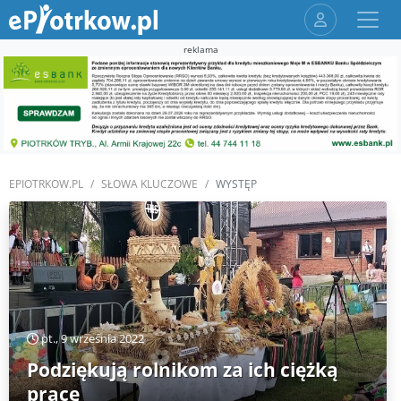
reklama
EPIOTRKOW.PL
SŁOWA KLUCZOWE
WYSTĘP
pt., 9 września 2022
Podziękują rolnikom za ich ciężką
pracę