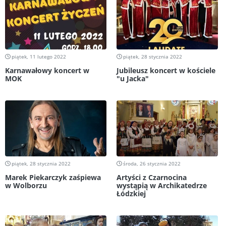
piątek, 11 lutego 2022
piątek, 28 stycznia 2022
Karnawałowy koncert w
Jubileusz koncert w kościele
MOK
"u Jacka"
piątek, 28 stycznia 2022
środa, 26 stycznia 2022
Marek Piekarczyk zaśpiewa
Artyści z Czarnocina
w Wolborzu
wystąpią w Archikatedrze
Łódzkiej