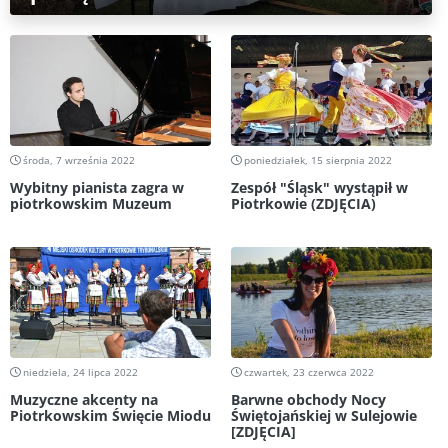
środa, 7 września 2022
poniedziałek, 15 sierpnia 2022
Wybitny pianista zagra w
Zespół "Śląsk" wystąpił w
piotrkowskim Muzeum
Piotrkowie (ZDJĘCIA)
niedziela, 24 lipca 2022
czwartek, 23 czerwca 2022
Muzyczne akcenty na
Barwne obchody Nocy
Piotrkowskim Święcie Miodu
Świętojańskiej w Sulejowie
[ZDJĘCIA]