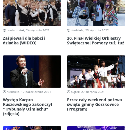
poniedziałek, 24 stycznia 2022
niedziela, 23 stycznia 2022
Zaśpiewali dla babci i
30. Finał Wielkiej Orkiestry
dziadka [WIDEO]
Świątecznej Pomocy tuż, tuż
niedziela, 17 października 2021
piątek, 27 sierpnia 2021
Występ Kacpra
Przez cały weekend potrwa
Kuszewskiego zakończył
święto gminy Gorzkowice
"Trybunały Uśmiechu"
(Program)
(zdjęcia)