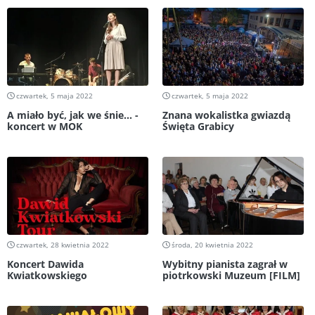
czwartek, 5 maja 2022
czwartek, 5 maja 2022
A miało być, jak we śnie... -
Znana wokalistka gwiazdą
koncert w MOK
Święta Grabicy
czwartek, 28 kwietnia 2022
środa, 20 kwietnia 2022
Koncert Dawida
Wybitny pianista zagrał w
Kwiatkowskiego
piotrkowski Muzeum [FILM]