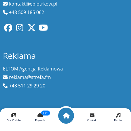
kontakt@epiotrkow.pl
+48 509 185 062
Reklama
ELTOM Agencja Reklamowa
reklama@strefa.fm
+48 511 29 29 20
Wyszukaj więcej
13°C
Dla Ciebie
Pogoda
Kontakt
Radio
szukaj