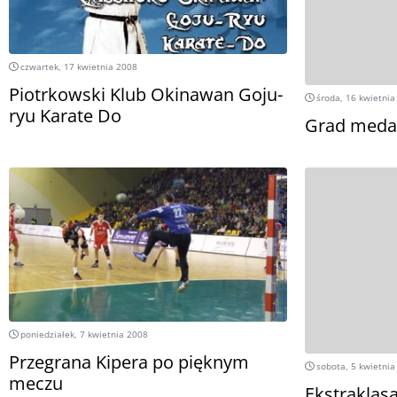
czwartek, 17 kwietnia 2008
Piotrkowski Klub Okinawan Goju-
środa, 16 kwietnia
ryu Karate Do
Grad meda
poniedziałek, 7 kwietnia 2008
Przegrana Kipera po pięknym
sobota, 5 kwietnia
meczu
Ekstraklasa