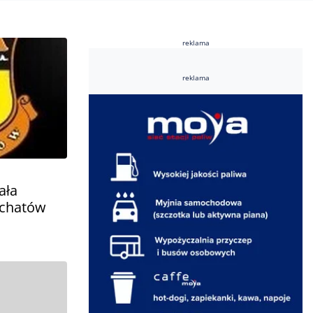
reklama
reklama
ała
łchatów