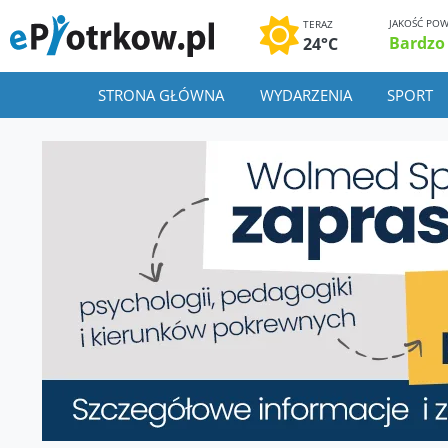
JAKOŚĆ POW
TERAZ
Bardzo
24°C
STRONA GŁÓWNA
WYDARZENIA
SPORT