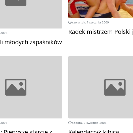
czwartek, 1 stycznia 2009
Radek mistrzem Polski 
 2008
li młodych zapaśników
 2008
sobota, 5 kwietnia 2008
: Pierwsze starcie z
Kalendarzyk kibica