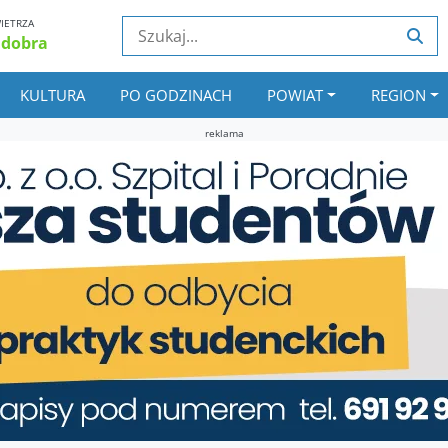
IETRZA
 dobra
KULTURA
PO GODZINACH
POWIAT
REGION
reklama