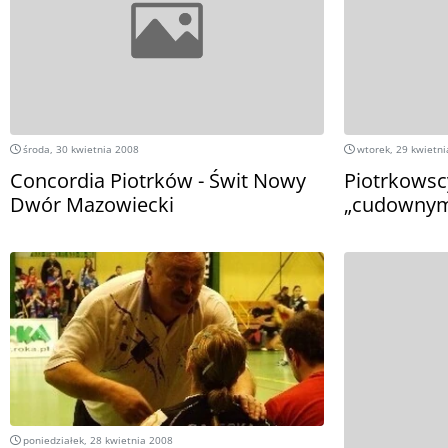
środa, 30 kwietnia 2008
wtorek, 29 kwietni
Concordia Piotrków - Świt Nowy
Piotrkowscy
Dwór Mazowiecki
„cudownymi
poniedziałek, 28 kwietnia 2008