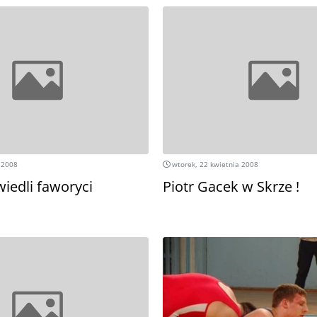
 2008
wtorek, 22 kwietnia 2008
iedli faworyci
Piotr Gacek w Skrze !