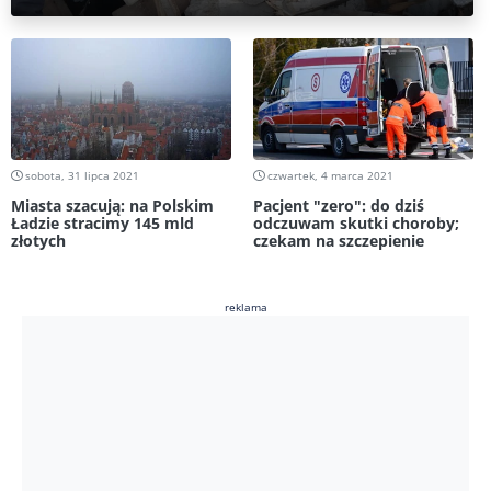
sobota, 31 lipca 2021
czwartek, 4 marca 2021
Miasta szacują: na Polskim
Pacjent "zero": do dziś
Ładzie stracimy 145 mld
odczuwam skutki choroby;
złotych
czekam na szczepienie
reklama