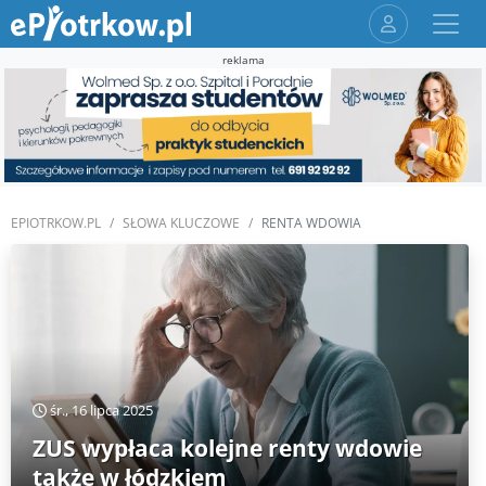
reklama
EPIOTRKOW.PL
SŁOWA KLUCZOWE
RENTA WDOWIA
śr., 16 lipca 2025
ZUS wypłaca kolejne renty wdowie
także w łódzkiem