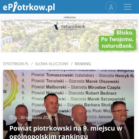
reklama
EPIOTRKOW.PL
SŁOWA KLUCZOWE
RANKING
śr., 30 września 2020
Powiat piotrkowski na 9. miejscu w
ogólnopolskim rankingu