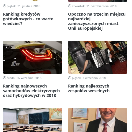
piątek, 21 grudnia 2018
czwartek, 11 października 2018
Ranking kredytów
Opoczno na trzecim miejscu
gotówkowych - co warto
najbardziej
wiedzieć?
zanieczyszczonych miast
Unii Europejskiej
środa, 26 września 2018
piątek, 7 września 2018
Ranking najnowszych
Ranking najlepszych
samochodów elektrycznych
zespołów weselnych
oraz hybrydowych w 2018