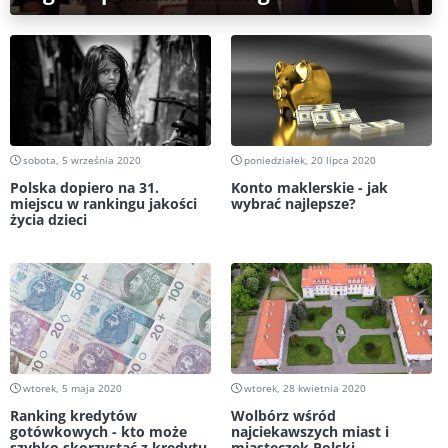
sobota, 5 września 2020
poniedziałek, 20 lipca 2020
Polska dopiero na 31.
Konto maklerskie - jak
miejscu w rankingu jakości
wybrać najlepsze?
życia dzieci
wtorek, 5 maja 2020
wtorek, 28 kwietnia 2020
Ranking kredytów
Wolbórz wśród
gotówkowych - kto może
najciekawszych miast i
szybko skorzystać z kredytu
miasteczek Polski