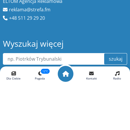
ELTOM Agencja Reklamowa
reklama@strefa.fm
+48 511 29 29 20
Wyszukaj więcej
szukaj
12°C
Dla Ciebie
Pogoda
Kontakt
Radio
O portalu ePiotrkow.pl