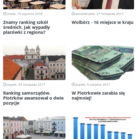
środa, 10 stycznia 2018
poniedziałek, 27 listopada 2017
Znamy ranking szkół
Wolbórz - 16 miejsce w kraju
średnich. Jak wypadły
placówki z regionu?
piątek, 24 listopada 2017
piątek, 4 sierpnia 2017
Ranking samorządów.
W Piotrkowie zarabia się
Piotrków awansował o dwie
najmniej!
pozycje