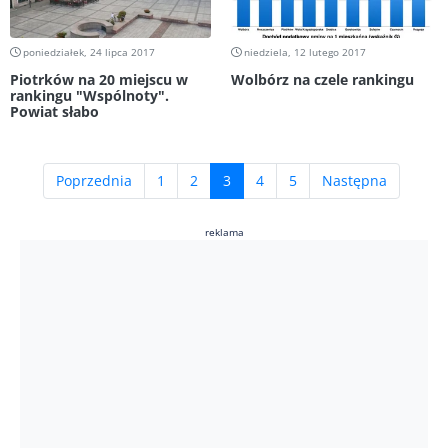
poniedziałek, 24 lipca 2017
niedziela, 12 lutego 2017
Piotrków na 20 miejscu w
Wolbórz na czele rankingu
rankingu "Wspólnoty".
Powiat słabo
(current)
Poprzednia
1
2
3
4
5
Następna
reklama