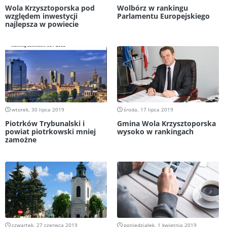
Wola Krzysztoporska pod
Wolbórz w rankingu
względem inwestycji
Parlamentu Europejskiego
najlepsza w powiecie
wtorek, 30 lipca 2019
środa, 17 lipca 2019
Piotrków Trybunalski i
Gmina Wola Krzysztoporska
powiat piotrkowski mniej
wysoko w rankingach
zamożne
czwartek, 27 czerwca 2019
poniedziałek, 1 kwietnia 2019