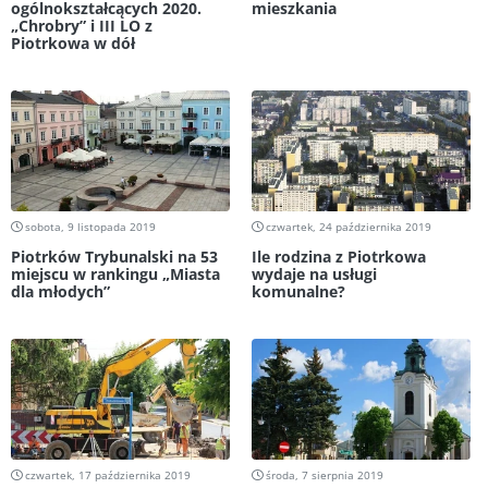
ogólnokształcących 2020.
mieszkania
„Chrobry” i III LO z
Piotrkowa w dół
sobota, 9 listopada 2019
czwartek, 24 października 2019
Piotrków Trybunalski na 53
Ile rodzina z Piotrkowa
miejscu w rankingu „Miasta
wydaje na usługi
dla młodych”
komunalne?
czwartek, 17 października 2019
środa, 7 sierpnia 2019