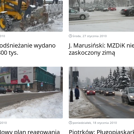
2010
środa, 27 stycznia 2010
odśnieżanie wydano
J. Marusiński: MZDiK ni
00 tys.
zaskoczony zimą
 2010
poniedziałek, 18 stycznia 2010
Nowy plan reagowania
Piotrków: Pługopiaskark