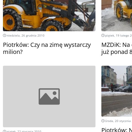
niedziela, 26 grudnia 2010
piątek, 19 lutego 
Piotrków: Czy na zimę wystarczy
MZDiK: Na 
milion?
już ponad 8
środa, 20 stycznia
Piotrków: 
piątek, 22 stycznia 2010