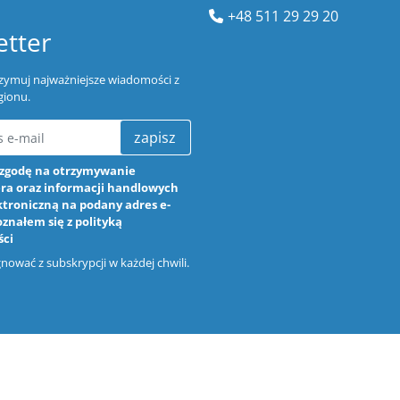
+48 511 29 29 20
tter
trzymuj najważniejsze wiadomości z
gionu.
zapisz
zgodę na otrzymywanie
ra oraz informacji handlowych
ktroniczną na podany adres e-
oznałem się z
polityką
ści
ować z subskrypcji w każdej chwili.