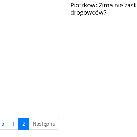
Piotrków: Zima nie zas
drogowców?
(current)
ia
1
2
Następna