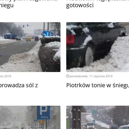
niegu
gotowości
nia 2010
poniedziałek, 11 stycznia 2010
prowadza sól z
Piotrków tonie w śnieg