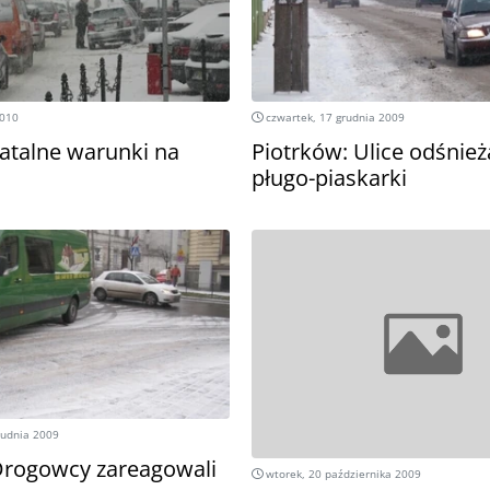
2010
czwartek, 17 grudnia 2009
Fatalne warunki na
Piotrków: Ulice odśnieża
pługo-piaskarki
rudnia 2009
Drogowcy zareagowali
wtorek, 20 października 2009