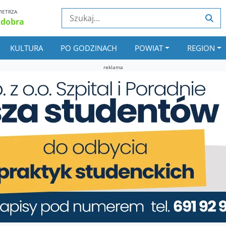
IETRZA
 dobra
KULTURA
PO GODZINACH
POWIAT
REGION
reklama