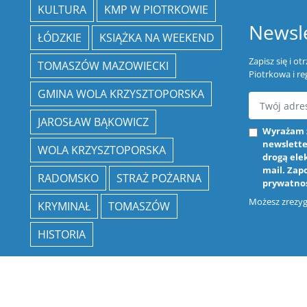
KULTURA
KMP W PIOTRKOWIE
Newsle
ŁÓDZKIE
KSIĄŻKA NA WEEKEND
Zapisz się i o
TOMASZÓW MAZOWIECKI
Piotrkowa i re
GMINA WOLA KRZYSZTOPORSKA
JAROSŁAW BĄKOWICZ
Wyrażam 
newslette
WOLA KRZYSZTOPORSKA
drogą ele
mail. Zap
RADOMSKO
STRAŻ POŻARNA
prywatno
Możesz zrezygn
KRYMINAŁ
TOMASZÓW
HISTORIA