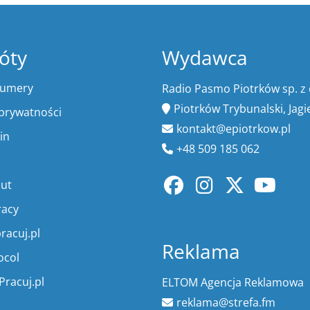
óty
Wydawca
numery
Radio Pasmo Piotrków sp. z 
Piotrków Trybunalski, Jagi
 prywatności
kontakt@epiotrkow.pl
in
+48 509 185 062
lut
racy
racuj.pl
Reklama
ocol
Pracuj.pl
ELTOM Agencja Reklamowa
reklama@strefa.fm