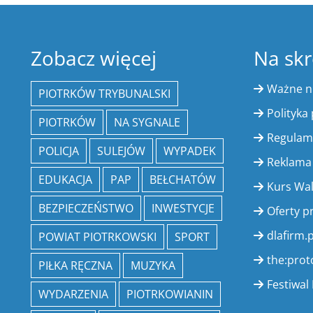
Zobacz więcej
Na skr
Ważne 
PIOTRKÓW TRYBUNALSKI
Polityka
PIOTRKÓW
NA SYGNALE
Regulam
POLICJA
SULEJÓW
WYPADEK
Reklama
EDUKACJA
PAP
BEŁCHATÓW
Kurs Wa
BEZPIECZEŃSTWO
INWESTYCJE
Oferty p
dlafirm.p
POWIAT PIOTRKOWSKI
SPORT
the:prot
PIŁKA RĘCZNA
MUZYKA
Festiwal 
WYDARZENIA
PIOTRKOWIANIN