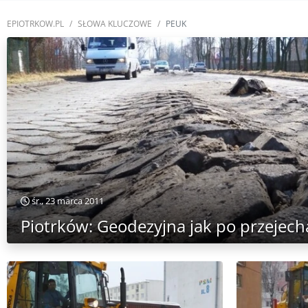
EPIOTRKOW.PL
SŁOWA KLUCZOWE
PEUK
śr., 23 marca 2011
Piotrków: Geodezyjna jak po przejech