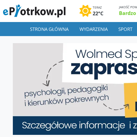
JAKOŚĆ POW
TERAZ
Bardzo
22°C
STRONA GŁÓWNA
WYDARZENIA
SPORT