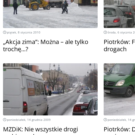
piątek, 8 stycznia 2010
środa, 6 stycznia 
„Akcja zima”: Można – ale tylko
Piotrków: 
trochę...?
drogach
poniedziałek, 14 grudnia 2009
poniedziałek, 14 g
MZDiK: Nie wszystkie drogi
Piotrków: 