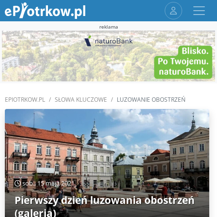
reklama
EPIOTRKOW.PL
SŁOWA KLUCZOWE
LUZOWANIE OBOSTRZEŃ
sob., 15 maja 2021
Pierwszy dzień luzowania obostrzeń
(galeria)