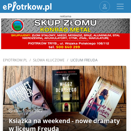
reklama
EPIOTRKOW.PL
SŁOWA KLUCZOWE
LICEUM FREUDA
sob., 9 lipca 2022
Książka na weekend - nowe dramaty
w liceum Freuda