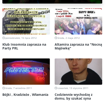
poniedziałek, 16 lipca 2012
środa, 2 maja 2012
Klub Insomnia zaprasza na
Altamira zaprasza na "Nocną
Party PRL
Majówkę"
środa, 7 września 2011
czwartek, 13 stycznia 2011
Bójki , Kradzieże , Włamania
Codziennie wychodzę z
domu, by szukać syna