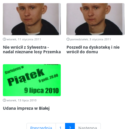
wtorek, 11 stycznia 2011
poniedziałek, 3 stycznia 2011
Nie wrócił z Sylwestra -
Poszedł na dyskotekę i nie
nadal nieznane losy Przemka
wrócił do domu
wtorek, 13 lipca 2010
Udana impreza w Białej
(current)
Poprzednia
1
2
Następna