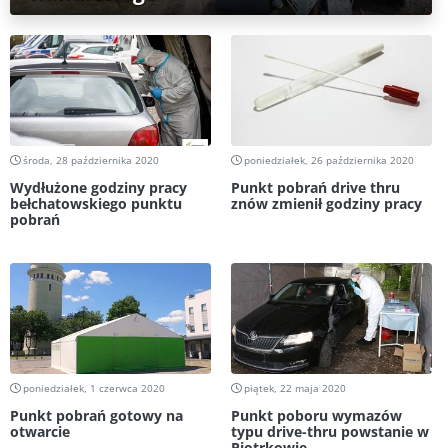
środa, 28 października 2020
poniedziałek, 26 października 2020
Wydłużone godziny pracy
Punkt pobrań drive thru
bełchatowskiego punktu
znów zmienił godziny pracy
pobrań
poniedziałek, 1 czerwca 2020
piątek, 22 maja 2020
Punkt pobrań gotowy na
Punkt poboru wymazów
otwarcie
typu drive-thru powstanie w
Piotrkowie