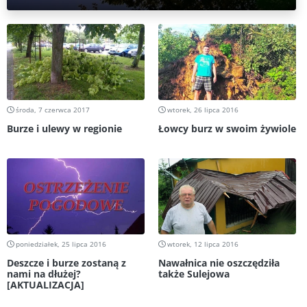
środa, 7 czerwca 2017
wtorek, 26 lipca 2016
Burze i ulewy w regionie
Łowcy burz w swoim żywiole
poniedziałek, 25 lipca 2016
wtorek, 12 lipca 2016
Deszcze i burze zostaną z
Nawałnica nie oszczędziła
nami na dłużej?
także Sulejowa
[AKTUALIZACJA]