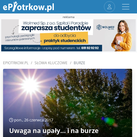
reklama
EPIOTRKOW.PL
SŁOWA KLUCZOWE
BURZE
pon., 26 czerwca 2017
Uwaga na upały... i na burze