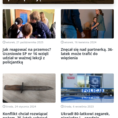
wtorek, 21 października 2025
wtorek, 16 kwietnia 2024
Jak reagować na przemoc?
Znęcał się nad partnerką. 36-
Uczniowie SP nr 16 wzięli
latek może trafić do
udział w ważnej lekcji z
więzienia
policjantką
środa, 24 stycznia 2024
środa, 6 września 2023
Konflikt chciał rozwiązać
Ukradł 80-latkowi zegarek,
nożem. 75-latek usłyszał
pieniądze i... spodnie