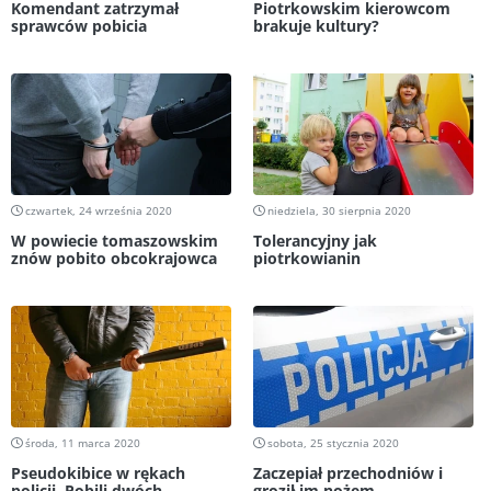
Komendant zatrzymał
Piotrkowskim kierowcom
sprawców pobicia
brakuje kultury?
czwartek, 24 września 2020
niedziela, 30 sierpnia 2020
W powiecie tomaszowskim
Tolerancyjny jak
znów pobito obcokrajowca
piotrkowianin
środa, 11 marca 2020
sobota, 25 stycznia 2020
Pseudokibice w rękach
Zaczepiał przechodniów i
policji. Pobili dwóch
groził im nożem