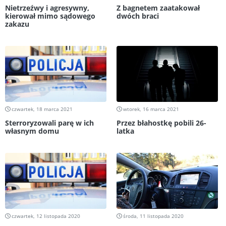
Nietrzeźwy i agresywny,
Z bagnetem zaatakował
kierował mimo sądowego
dwóch braci
zakazu
czwartek, 18 marca 2021
wtorek, 16 marca 2021
Sterroryzowali parę w ich
Przez błahostkę pobili 26-
własnym domu
latka
czwartek, 12 listopada 2020
środa, 11 listopada 2020