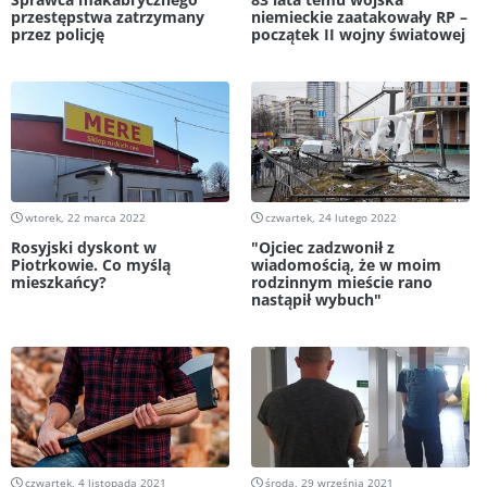
przestępstwa zatrzymany
niemieckie zaatakowały RP –
przez policję
początek II wojny światowej
wtorek, 22 marca 2022
czwartek, 24 lutego 2022
Rosyjski dyskont w
"Ojciec zadzwonił z
Piotrkowie. Co myślą
wiadomością, że w moim
mieszkańcy?
rodzinnym mieście rano
nastąpił wybuch"
czwartek, 4 listopada 2021
środa, 29 września 2021