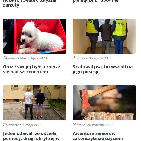
zarzuty
poniedziałek, 3 lipca 2023
wtorek, 9 maja 2023
Groził swojej byłej i znęcał
Skatował psa, bo wszedł na
się nad szczenięciem
jego posesję
czwartek, 4 maja 2023
środa, 26 kwietnia 2023
Jeden udawał, że udziela
Awantura seniorów
pomocy, drugi ukrył się w
zakończyła się użyciem