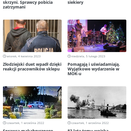
skrzyni. Sprawcy pobicia
siekiery
zatrzymani
wtorek, 4 kwietnia 2023
niedziela, 5 lutego 2023
Złodziejski duet wpadł dzięki
Pomagają i uświadamiają.
reakcji pracowników sklepu
Wyjątkowe wydarzenie w
MOK-u
czwartek, 1 września 2022
czwartek, 1 września 2022
Sprawca makabrycznego
83 lata temu wojska