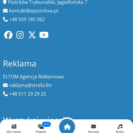
Piotrków Trybunalski, Jagiellońska 7
kontakt@epiotrkow.pl
+48 509 185 062
Reklama
ELTOM Agencja Reklamowa
reklama@strefa.fm
+48 511 29 29 20
Wyszukaj więcej
21°C
Dla Ciebie
Pogoda
Kontakt
Radio