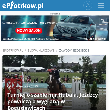
reklama
EPIOTRKOW.PL
SŁOWA KLUCZOWE
ZAWODY JEŹDZIECKIE
śr., 6 sierpnia 2025
Turniej o szablę mjr Hubala. Jeźdźcy
powalczą o wygraną w
Bogusławicach