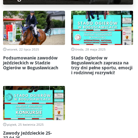
wtorek, 22 lipca 2025
środa, 28 maja 2025
Podsumowanie zawodów
Stado Ogierów w
jeździeckich w Stadzie
Bogusławicach zaprasza na
Ogierów w Bogusławicach
trzy dni pełne sportu, emocji
i rodzinnej rozrywki!
piątek, 25 kwietnia 2025
Zawody Jeździeckie 25-
27.04.25