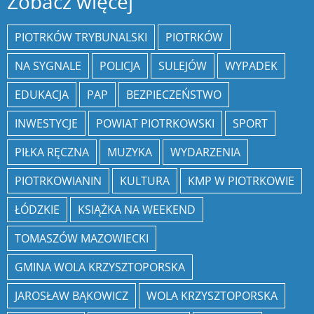
Zobacz więcej
PIOTRKÓW TRYBUNALSKI
PIOTRKÓW
NA SYGNALE
POLICJA
SULEJÓW
WYPADEK
EDUKACJA
PAP
BEZPIECZEŃSTWO
INWESTYCJE
POWIAT PIOTRKOWSKI
SPORT
PIŁKA RĘCZNA
MUZYKA
WYDARZENIA
PIOTRKOWIANIN
KULTURA
KMP W PIOTRKOWIE
ŁÓDZKIE
KSIĄŻKA NA WEEKEND
TOMASZÓW MAZOWIECKI
GMINA WOLA KRZYSZTOPORSKA
JAROSŁAW BĄKOWICZ
WOLA KRZYSZTOPORSKA