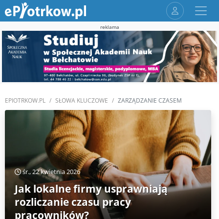
reklama
EPIOTRKOW.PL
SŁOWA KLUCZOWE
ZARZĄDZANIE CZASEM
śr., 22 kwietnia 2026
Jak lokalne firmy usprawniają
rozliczanie czasu pracy
pracowników?