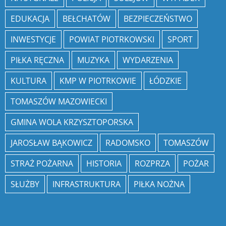
EDUKACJA
BEŁCHATÓW
BEZPIECZEŃSTWO
INWESTYCJE
POWIAT PIOTRKOWSKI
SPORT
PIŁKA RĘCZNA
MUZYKA
WYDARZENIA
KULTURA
KMP W PIOTRKOWIE
ŁÓDZKIE
TOMASZÓW MAZOWIECKI
GMINA WOLA KRZYSZTOPORSKA
JAROSŁAW BĄKOWICZ
RADOMSKO
TOMASZÓW
STRAŻ POŻARNA
HISTORIA
ROZPRZA
POŻAR
SŁUŻBY
INFRASTRUKTURA
PIŁKA NOŻNA