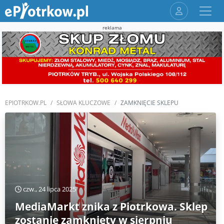
reklama
EPIOTRKOW.PL
SŁOWA KLUCZOWE
ZAMKNIĘCIE SKLEPU
czw., 24 lipca 2025
MediaMarkt znika z Piotrkowa. Sklep
zostanie zamknięty w sierpniu