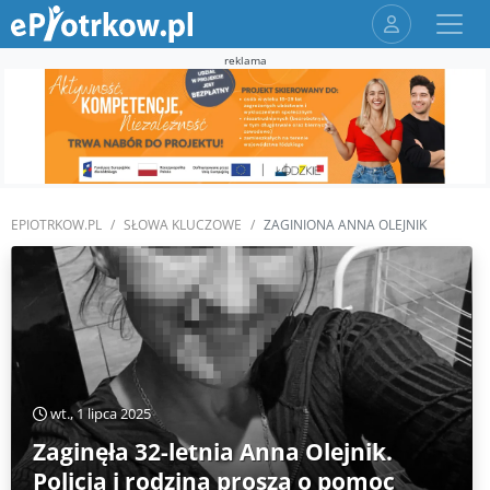
reklama
EPIOTRKOW.PL
SŁOWA KLUCZOWE
ZAGINIONA ANNA OLEJNIK
wt., 1 lipca 2025
Zaginęła 32-letnia Anna Olejnik.
Policja i rodzina proszą o pomoc