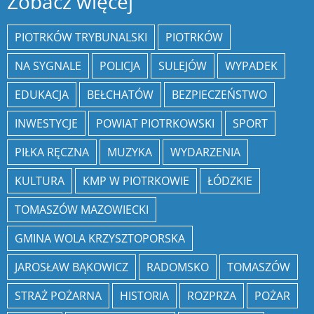
Zobacz więcej
PIOTRKÓW TRYBUNALSKI
PIOTRKÓW
NA SYGNALE
POLICJA
SULEJÓW
WYPADEK
EDUKACJA
BEŁCHATÓW
BEZPIECZEŃSTWO
INWESTYCJE
POWIAT PIOTRKOWSKI
SPORT
PIŁKA RĘCZNA
MUZYKA
WYDARZENIA
KULTURA
KMP W PIOTRKOWIE
ŁÓDZKIE
TOMASZÓW MAZOWIECKI
GMINA WOLA KRZYSZTOPORSKA
JAROSŁAW BĄKOWICZ
RADOMSKO
TOMASZÓW
STRAŻ POŻARNA
HISTORIA
ROZPRZA
POŻAR