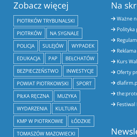
Zobacz więcej
Na skr
Ważne 
PIOTRKÓW TRYBUNALSKI
Polityka
PIOTRKÓW
NA SYGNALE
Regulam
POLICJA
SULEJÓW
WYPADEK
Reklama
EDUKACJA
PAP
BEŁCHATÓW
Kurs Wa
BEZPIECZEŃSTWO
INWESTYCJE
Oferty p
dlafirm.p
POWIAT PIOTRKOWSKI
SPORT
the:prot
PIŁKA RĘCZNA
MUZYKA
Festiwal 
WYDARZENIA
KULTURA
KMP W PIOTRKOWIE
ŁÓDZKIE
Newsle
TOMASZÓW MAZOWIECKI