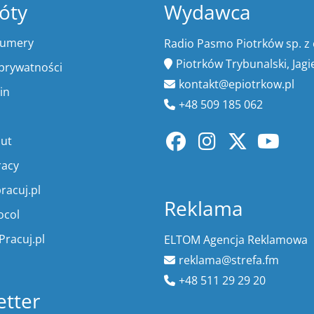
óty
Wydawca
numery
Radio Pasmo Piotrków sp. z 
Piotrków Trybunalski, Jagi
 prywatności
kontakt@epiotrkow.pl
in
+48 509 185 062
lut
racy
racuj.pl
Reklama
ocol
Pracuj.pl
ELTOM Agencja Reklamowa
reklama@strefa.fm
+48 511 29 29 20
tter