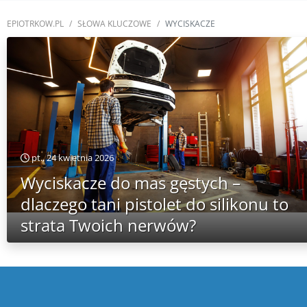
EPIOTRKOW.PL
SŁOWA KLUCZOWE
WYCISKACZE
pt., 24 kwietnia 2026
Wyciskacze do mas gęstych –
dlaczego tani pistolet do silikonu to
strata Twoich nerwów?