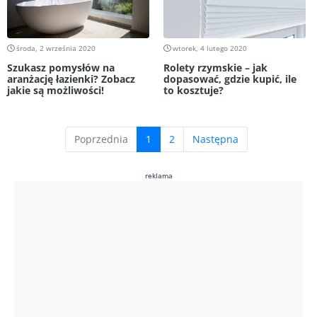
środa, 2 września 2020
wtorek, 4 lutego 2020
Szukasz pomysłów na
Rolety rzymskie – jak
aranżację łazienki? Zobacz
dopasować, gdzie kupić, ile
jakie są możliwości!
to kosztuje?
(current)
Poprzednia
1
2
Następna
reklama