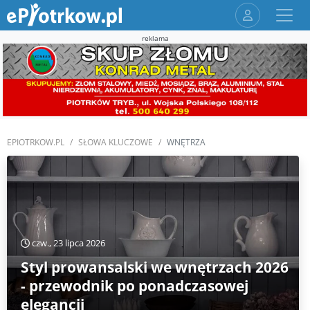
reklama
EPIOTRKOW.PL
SŁOWA KLUCZOWE
WNĘTRZA
czw., 23 lipca 2026
Styl prowansalski we wnętrzach 2026
- przewodnik po ponadczasowej
elegancji