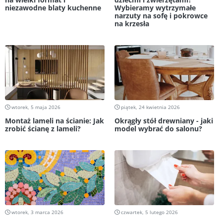
niezawodne blaty kuchenne
Wybieramy wytrzymałe
narzuty na sofę i pokrowce
na krzesła
wtorek, 5 maja 2026
piątek, 24 kwietnia 2026
Montaż lameli na ścianie: Jak
Okrągły stół drewniany - jaki
zrobić ścianę z lameli?
model wybrać do salonu?
wtorek, 3 marca 2026
czwartek, 5 lutego 2026