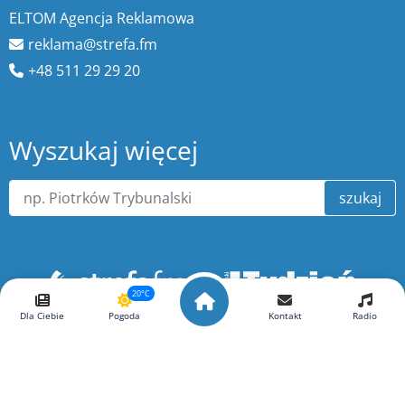
ELTOM Agencja Reklamowa
reklama@strefa.fm
+48 511 29 29 20
Wyszukaj więcej
szukaj
20°C
Dla Ciebie
Pogoda
Kontakt
Radio
O portalu ePiotrkow.pl