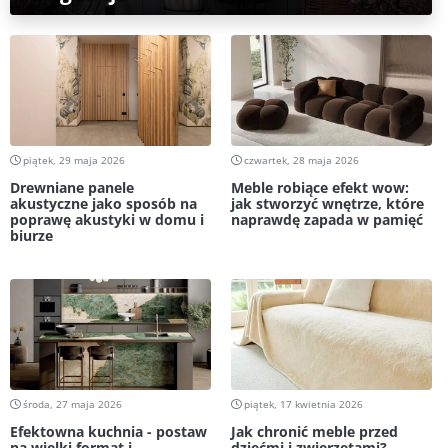
piątek, 29 maja 2026
czwartek, 28 maja 2026
Drewniane panele
Meble robiące efekt wow:
akustyczne jako sposób na
jak stworzyć wnętrze, które
poprawę akustyki w domu i
naprawdę zapada w pamięć
biurze
środa, 27 maja 2026
piątek, 17 kwietnia 2026
Efektowna kuchnia - postaw
Jak chronić meble przed
na wielki format i
dziećmi i zwierzętami?