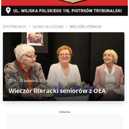
EPIOTRKOW.PL
SŁOWA KLUCZOWE
WIECZÓR LITERACKI
śr., 17 kwietnia 2024
Wieczór literacki seniorów z OEA
reklama