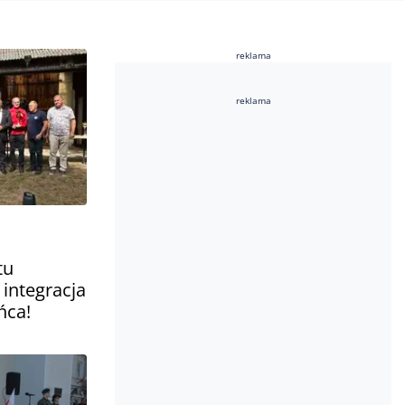
reklama
reklama
tu
 integracja
ńca!