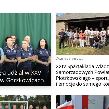
wtorek, 8 lipca 2025
XXIV Spartakiada Władz
ła udział w XXV
Samorządowych Powia
Piotrkowskiego – sport,
 w Gorzkowicach
i emocje do samego ko