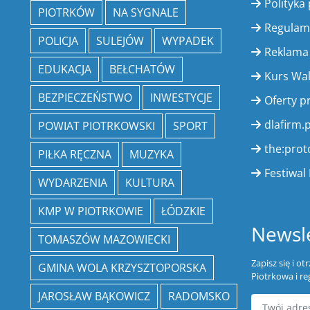
Polityka
PIOTRKÓW
NA SYGNALE
Regulam
POLICJA
SULEJÓW
WYPADEK
Reklama
EDUKACJA
BEŁCHATÓW
Kurs Wa
BEZPIECZEŃSTWO
INWESTYCJE
Oferty p
dlafirm.p
POWIAT PIOTRKOWSKI
SPORT
the:prot
PIŁKA RĘCZNA
MUZYKA
Festiwal 
WYDARZENIA
KULTURA
KMP W PIOTRKOWIE
ŁÓDZKIE
Newsle
TOMASZÓW MAZOWIECKI
Zapisz się i o
GMINA WOLA KRZYSZTOPORSKA
Piotrkowa i re
JAROSŁAW BĄKOWICZ
RADOMSKO