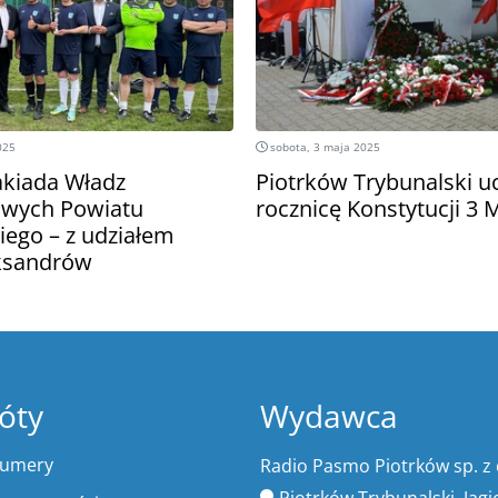
025
sobota, 3 maja 2025
akiada Władz
Piotrków Trybunalski uc
wych Powiatu
rocznicę Konstytucji 3 
iego – z udziałem
ksandrów
óty
Wydawca
numery
Radio Pasmo Piotrków sp. z 
Piotrków Trybunalski, Jagi