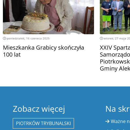
poniedziałek, 16 czerwca 2025
wtorek, 27 maja 2
Mieszkanka Grabicy skończyła
XXIV Spart
100 lat
Samorządo
Piotrkowsk
Gminy Ale
Zobacz więcej
Na skr
Ważne 
PIOTRKÓW TRYBUNALSKI