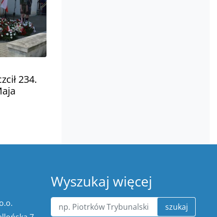
zcił 234.
Maja
Wyszukaj więcej
o.o.
szukaj
ellońska 7