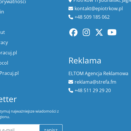
 prywatności
kontakt@epiotrkow.pl
in
+48 509 185 062
lut
racy
racuj.pl
Reklama
ocol
Pracuj.pl
ELTOM Agencja Reklamowa
reklama@strefa.fm
+48 511 29 29 20
tter
trzymuj najważniejsze wiadomości z
gionu.
zapisz