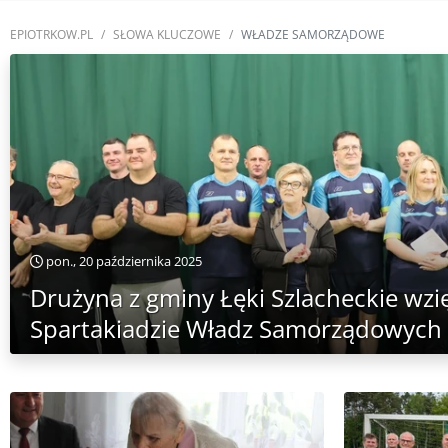
EPIOTRKOW.PL
SŁOWA KLUCZOWE
WŁADZE SAMORZĄDOWE
pon., 20 października 2025
Drużyna z gminy Łęki Szlacheckie wzię
Spartakiadzie Władz Samorządowych