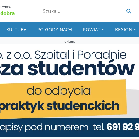
IETRZA
 dobra
KULTURA
PO GODZINACH
POWIAT
REGION
reklama