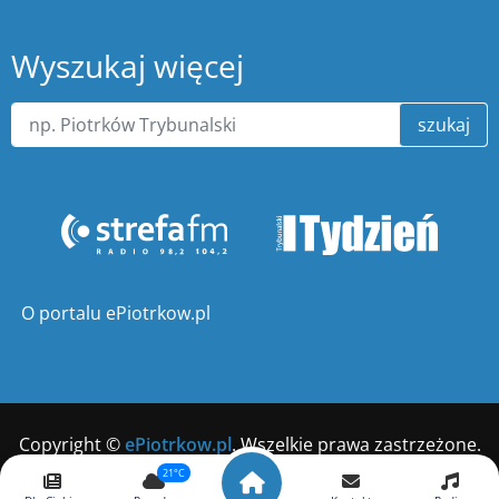
Wyszukaj więcej
szukaj
O portalu ePiotrkow.pl
Copyright ©
ePiotrkow.pl
. Wszelkie prawa zastrzeżone.
21°C
Wykonanie
xnc.pl