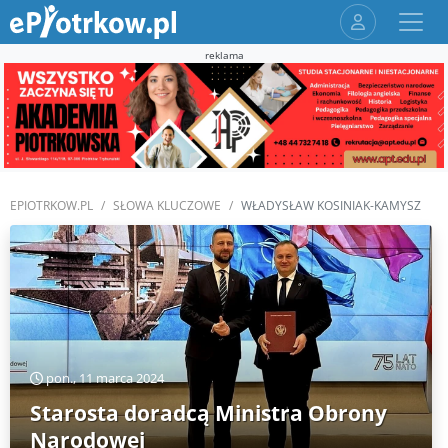
reklama
EPIOTRKOW.PL
SŁOWA KLUCZOWE
WŁADYSŁAW KOSINIAK-KAMYSZ
pon., 11 marca 2024
Starosta doradcą Ministra Obrony
Narodowej