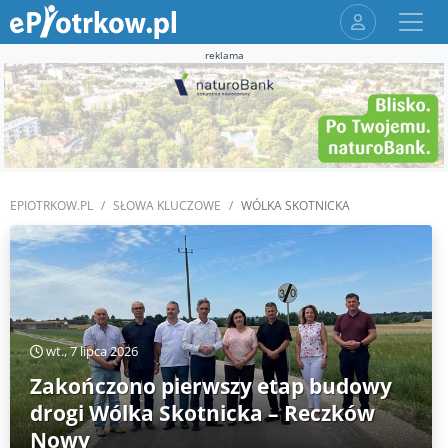
reklama
EPIOTRKOW.PL
SŁOWA KLUCZOWE
WÓLKA SKOTNICKA
wt., 7 lipca 2026
Zakończono pierwszy etap budowy
drogi Wólka Skotnicka – Reczków
Nowy