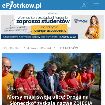
reklama
EPIOTRKOW.PL
SŁOWA KLUCZOWE
ULICA MORSÓW
śr., 24 września 2025
Morsy mają swoją ulicę! Droga na
„Słoneczko” zyskała nazwę ZDJĘCIA