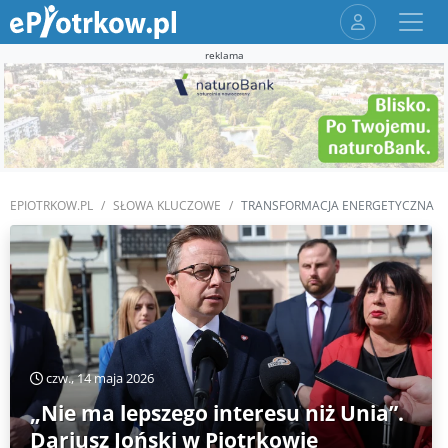
reklama
EPIOTRKOW.PL
SŁOWA KLUCZOWE
TRANSFORMACJA ENERGETYCZNA
czw., 14 maja 2026
„Nie ma lepszego interesu niż Unia”.
Dariusz Joński w Piotrkowie