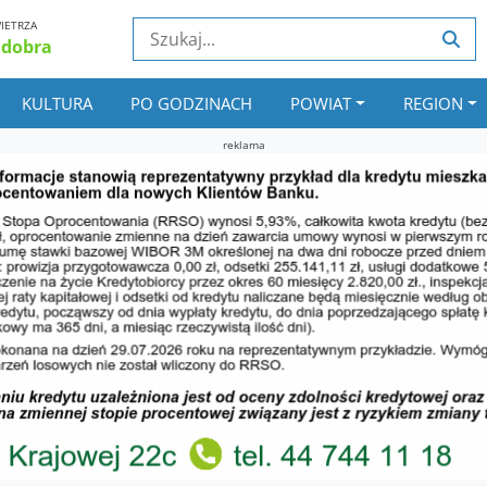
IETRZA
 dobra
KULTURA
PO GODZINACH
POWIAT
REGION
reklama