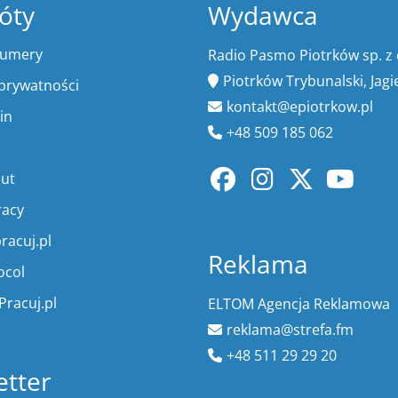
óty
Wydawca
numery
Radio Pasmo Piotrków sp. z 
Piotrków Trybunalski, Jagi
 prywatności
kontakt@epiotrkow.pl
in
+48 509 185 062
lut
racy
racuj.pl
Reklama
ocol
Pracuj.pl
ELTOM Agencja Reklamowa
reklama@strefa.fm
+48 511 29 29 20
tter