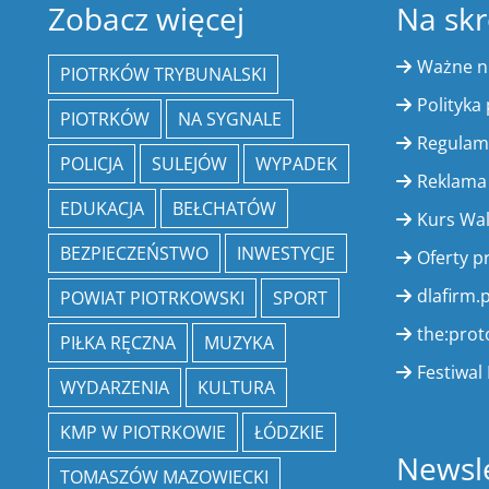
Zobacz więcej
Na skr
Ważne 
PIOTRKÓW TRYBUNALSKI
Polityka
PIOTRKÓW
NA SYGNALE
Regulam
POLICJA
SULEJÓW
WYPADEK
Reklama
EDUKACJA
BEŁCHATÓW
Kurs Wa
BEZPIECZEŃSTWO
INWESTYCJE
Oferty p
dlafirm.p
POWIAT PIOTRKOWSKI
SPORT
the:prot
PIŁKA RĘCZNA
MUZYKA
Festiwal 
WYDARZENIA
KULTURA
KMP W PIOTRKOWIE
ŁÓDZKIE
Newsle
TOMASZÓW MAZOWIECKI