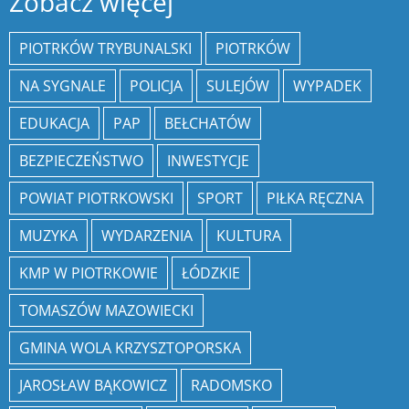
Zobacz więcej
PIOTRKÓW TRYBUNALSKI
PIOTRKÓW
NA SYGNALE
POLICJA
SULEJÓW
WYPADEK
EDUKACJA
PAP
BEŁCHATÓW
BEZPIECZEŃSTWO
INWESTYCJE
POWIAT PIOTRKOWSKI
SPORT
PIŁKA RĘCZNA
MUZYKA
WYDARZENIA
KULTURA
KMP W PIOTRKOWIE
ŁÓDZKIE
TOMASZÓW MAZOWIECKI
GMINA WOLA KRZYSZTOPORSKA
JAROSŁAW BĄKOWICZ
RADOMSKO