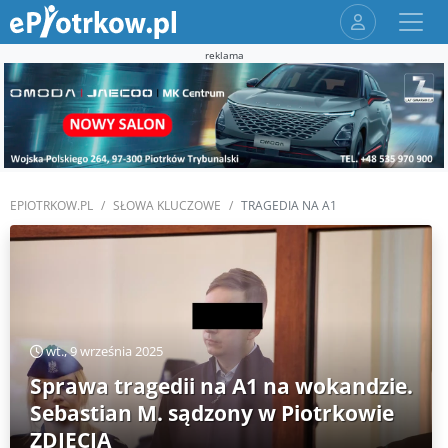
reklama
EPIOTRKOW.PL
SŁOWA KLUCZOWE
TRAGEDIA NA A1
wt., 9 września 2025
Sprawa tragedii na A1 na wokandzie.
Sebastian M. sądzony w Piotrkowie
ZDJĘCIA