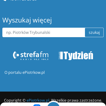
Wyszukaj więcej
szukaj
O portalu ePiotrkow.pl
Copyright ©
ePiotrkow.pl
. Wszelkie prawa zastrzeżone.