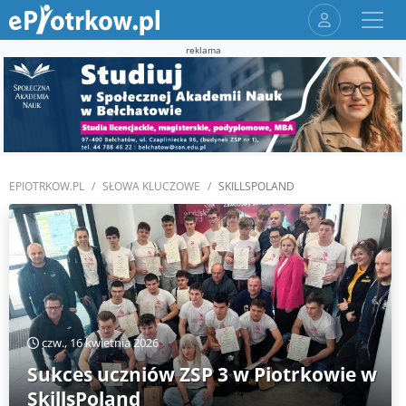
reklama
EPIOTRKOW.PL
SŁOWA KLUCZOWE
SKILLSPOLAND
czw., 16 kwietnia 2026
Sukces uczniów ZSP 3 w Piotrkowie w
SkillsPoland