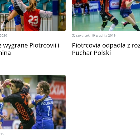
 2020
czwartek, 19 grudnia 2019
 wygrane Piotrcovii i
Piotrcovia odpadła z r
nina
Puchar Polski
019