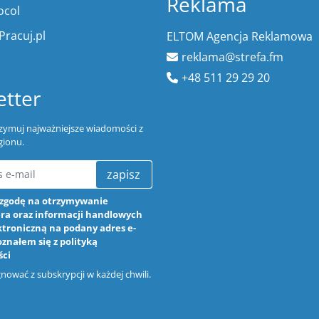
Reklama
ocol
Pracuj.pl
ELTOM Agencja Reklamowa
reklama@strefa.fm
+48 511 29 29 20
tter
trzymuj najważniejsze wiadomości z
gionu.
zapisz
zgodę na otrzymywanie
ra oraz informacji handlowych
ktroniczną na podany adres e-
oznałem się z
polityką
ści
ować z subskrypcji w każdej chwili.