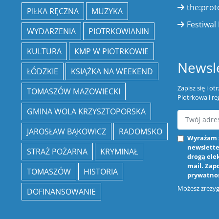
the:prot
PIŁKA RĘCZNA
MUZYKA
Festiwal 
WYDARZENIA
PIOTRKOWIANIN
KULTURA
KMP W PIOTRKOWIE
Newsle
ŁÓDZKIE
KSIĄŻKA NA WEEKEND
Zapisz się i o
TOMASZÓW MAZOWIECKI
Piotrkowa i re
GMINA WOLA KRZYSZTOPORSKA
JAROSŁAW BĄKOWICZ
RADOMSKO
Wyrażam 
newslette
STRAŻ POŻARNA
KRYMINAŁ
drogą ele
mail. Zap
TOMASZÓW
HISTORIA
prywatno
Możesz zrezygn
DOFINANSOWANIE