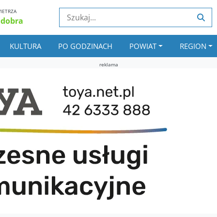
IETRZA
 dobra
KULTURA
PO GODZINACH
POWIAT
REGION
reklama