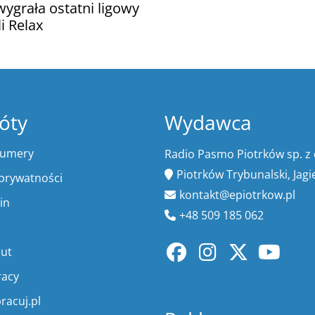
wygrała ostatni ligowy
i Relax
óty
Wydawca
numery
Radio Pasmo Piotrków sp. z 
Piotrków Trybunalski, Jagi
 prywatności
kontakt@epiotrkow.pl
in
+48 509 185 062
lut
racy
racuj.pl