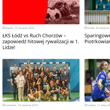
piątek, 19 sierpnia 2022
środa, 26 sierpnia
ŁKS Łódź vs Ruch Chorzów –
Sparingowe
zapowiedź hitowej rywalizacji w 1.
Piotrkowia
Lidze!
niedziela, 18 sierpnia 2019
sobota, 11 maja 2