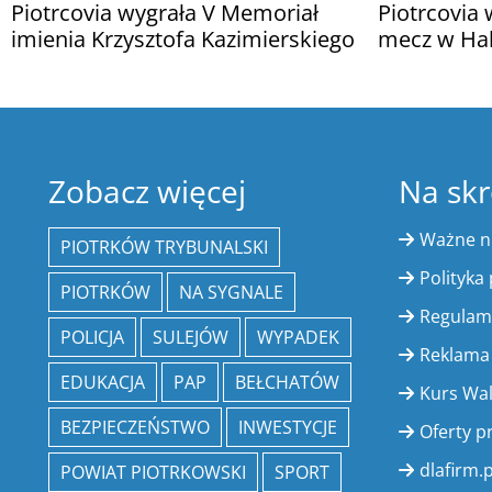
Piotrcovia wygrała V Memoriał
Piotrcovia 
imienia Krzysztofa Kazimierskiego
mecz w Hal
Zobacz więcej
Na skr
Ważne 
PIOTRKÓW TRYBUNALSKI
Polityka
PIOTRKÓW
NA SYGNALE
Regulam
POLICJA
SULEJÓW
WYPADEK
Reklama
EDUKACJA
PAP
BEŁCHATÓW
Kurs Wa
BEZPIECZEŃSTWO
INWESTYCJE
Oferty p
dlafirm.p
POWIAT PIOTRKOWSKI
SPORT