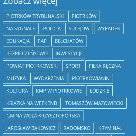
Zobacz więcej
PIOTRKÓW TRYBUNALSKI
PIOTRKÓW
NA SYGNALE
POLICJA
SULEJÓW
WYPADEK
EDUKACJA
PAP
BEŁCHATÓW
BEZPIECZEŃSTWO
INWESTYCJE
POWIAT PIOTRKOWSKI
SPORT
PIŁKA RĘCZNA
MUZYKA
WYDARZENIA
PIOTRKOWIANIN
KULTURA
KMP W PIOTRKOWIE
ŁÓDZKIE
KSIĄŻKA NA WEEKEND
TOMASZÓW MAZOWIECKI
GMINA WOLA KRZYSZTOPORSKA
JAROSŁAW BĄKOWICZ
RADOMSKO
KRYMINAŁ