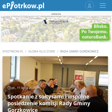
reklama
EPIOTRKOW.PL
SŁOWA KLUCZOWE
RADA GMINY GORZKOWICE
pt., 11 lipca 2025
Spotkanie z sołtysami i wspólne
posiedzenie komisji Rady Gminy
Gorzkowice